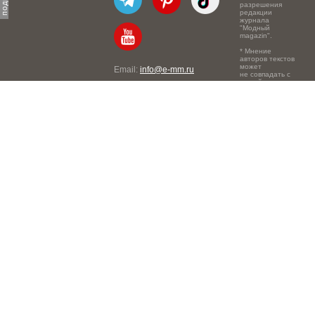
разрешения
редакции
журнала
"Модный
magazin".
* Мнение
авторов текстов
может
Email:
info@e-mm.ru
не совпадать с
точкой зрения
Адреса:
редакции.
Россия, г. Москва, 105066,
Токмаков переулок, дом №
16, строение 2, телефон:
+7-903-140-03-57
Россия, г. Санкт-Петербург,
191186, Офисный центр
"Казанский", Казанская ул,
7, телефон: 8-800-600-40-
21
Россия, г. Краснодар,
105066, Офисный центр
"Кутузовский", Северная
ул., 490, телефон: 8-800-
600-40-21
Россия, г. Нижний
Новгород, 603105,