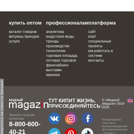
купить оптом
профессионалам
платформа
каталог товаров
аналитика
сайт
витрины брендов
индустрия моды
клуб
услуги
тренды
специальные
производство
проекты
технологии
как работать в
торговая площадь
системе
оптовая торговля
контакты
франчайзинг
выставки
карьера
одпишитесь на новости брендов
ТУТ КИПИТ ЖИЗНЬ,
© «Модный
Magazin» 2016-
ПРИСОЕДИНЯЙТЕСЬ:
2026.
Звоните по всем
вопросам
Копирование
8-800-600-
текстов и
воспроизведение
фотоматериалов
40-21
- только с