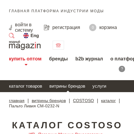
ГЛАВНАЯ ПЛАТФОРМА ИНДУСТРИИ МОДЫ
войти
в
регистрация
корзина
0
систему
Eng
поиск
купить оптом
бренды
b2b журнал
о платфо
?
каталог товаров
витрины брендов
услуги
главная
|
витрины брендов
|
COSTOSO
|
каталог
|
Пальто Ливия CM-0232-N
КАТАЛОГ COSTOSO