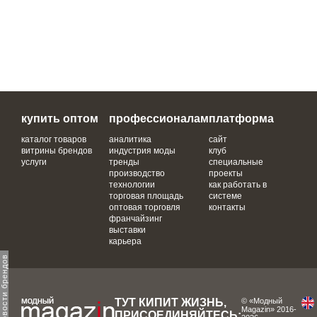
купить оптом
профессионалам
платформа
каталог товаров
аналитика
сайт
витрины брендов
индустрия моды
клуб
услуги
тренды
специальные
производство
проекты
технологии
как работать в
торговая площадь
системе
оптовая торговля
контакты
франчайзинг
выставки
карьера
ТУТ КИПИТ ЖИЗНЬ,
© «Модный
Magazin» 2016-
ПРИСОЕДИНЯЙТЕСЬ: