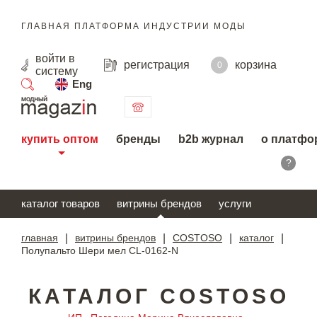
ГЛАВНАЯ ПЛАТФОРМА ИНДУСТРИИ МОДЫ
войти
в
регистрация
корзина
0
систему
Eng
поиск
купить оптом
бренды
b2b журнал
о платфо
?
каталог товаров
витрины брендов
услуги
главная
|
витрины брендов
|
COSTOSO
|
каталог
|
Полупальто Шери мел CL-0162-N
КАТАЛОГ COSTOSO