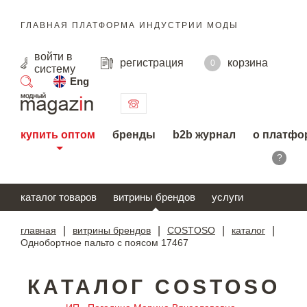
ГЛАВНАЯ ПЛАТФОРМА ИНДУСТРИИ МОДЫ
войти
в
регистрация
корзина
0
систему
Eng
поиск
купить оптом
бренды
b2b журнал
о платфо
?
каталог товаров
витрины брендов
услуги
главная
|
витрины брендов
|
COSTOSO
|
каталог
|
Однобортное пальто с поясом 17467
КАТАЛОГ COSTOSO