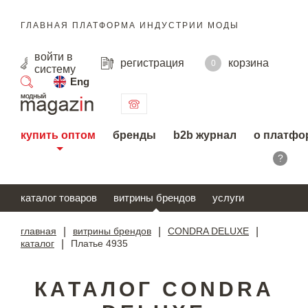
ГЛАВНАЯ ПЛАТФОРМА ИНДУСТРИИ МОДЫ
войти
в
регистрация
корзина
0
систему
Eng
поиск
купить оптом
бренды
b2b журнал
о платфо
?
каталог товаров
витрины брендов
услуги
главная
|
витрины брендов
|
CONDRA DELUXE
|
каталог
|
Платье 4935
КАТАЛОГ CONDRA