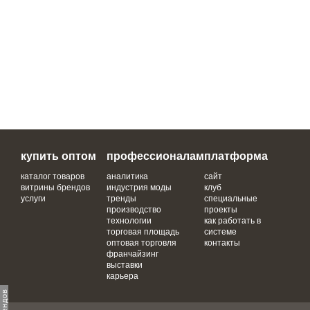
купить оптом
профессионалам
платформа
каталог товаров
аналитика
сайт
витрины брендов
индустрия моды
клуб
услуги
тренды
специальные
производство
проекты
технологии
как работать в
торговая площадь
системе
оптовая торговля
контакты
франчайзинг
выставки
карьера