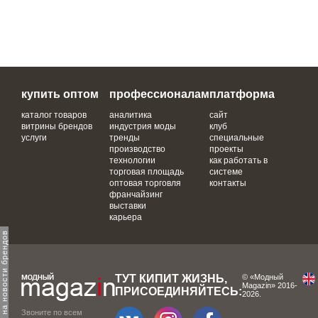
купить оптом
профессионалам
платформа
каталог товаров
аналитика
сайт
витрины брендов
индустрия моды
клуб
услуги
тренды
специальные
производство
проекты
технологии
как работать в
торговая площадь
системе
оптовая торговля
контакты
франчайзинг
выставки
карьера
одпишитесь на новости брендов
ТУТ КИПИТ ЖИЗНЬ,
© «Модный
Magazin» 2016-
ПРИСОЕДИНЯЙТЕСЬ:
2026.
Звоните по всем