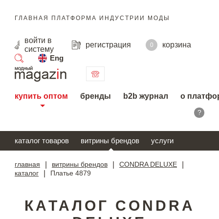
ГЛАВНАЯ ПЛАТФОРМА ИНДУСТРИИ МОДЫ
войти
в
регистрация
корзина
0
систему
Eng
поиск
купить оптом
бренды
b2b журнал
о платфо
?
каталог товаров
витрины брендов
услуги
главная
|
витрины брендов
|
CONDRA DELUXE
|
каталог
|
Платье 4879
КАТАЛОГ CONDRA