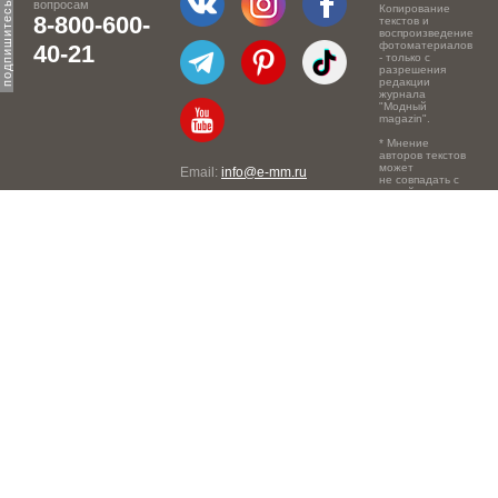
вопросам
Копирование
8-800-600-
текстов и
воспроизведение
фотоматериалов
40-21
- только с
разрешения
редакции
журнала
"Модный
magazin".
* Мнение
авторов текстов
может
Email:
info@e-mm.ru
не совпадать с
точкой зрения
Адреса:
редакции.
Россия, г. Москва, 105066,
Токмаков переулок, дом №
16, строение 2, телефон:
+7-903-140-03-57
Россия, г. Санкт-Петербург,
191186, Офисный центр
"Казанский", Казанская ул,
7, телефон: 8-800-600-40-
21
Россия, г. Краснодар,
105066, Офисный центр
"Кутузовский", Северная
ул., 490, телефон: 8-800-
600-40-21