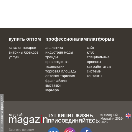
купить оптом
профессионалам
платформа
каталог товаров
аналитика
сайт
витрины брендов
индустрия моды
клуб
услуги
тренды
специальные
производство
проекты
технологии
как работать в
торговая площадь
системе
оптовая торговля
контакты
франчайзинг
выставки
карьера
одпишитесь на новости брендов
ТУТ КИПИТ ЖИЗНЬ,
© «Модный
Magazin» 2016-
ПРИСОЕДИНЯЙТЕСЬ:
2026.
Звоните по всем