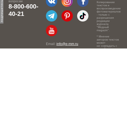
вопросам
Копирование
8-800-600-
текстов и
воспроизведение
фотоматериалов
40-21
- только с
разрешения
редакции
журнала
"Модный
magazin".
* Мнение
авторов текстов
может
Email:
info@e-mm.ru
не совпадать с
точкой зрения
Адреса:
редакции.
Россия, г. Москва, 105066,
Токмаков переулок, дом №
16, строение 2, телефон:
+7-903-140-03-57
Россия, г. Санкт-Петербург,
191186, Офисный центр
"Казанский", Казанская ул,
7, телефон: 8-800-600-40-
21
Россия, г. Краснодар,
105066, Офисный центр
"Кутузовский", Северная
ул., 490, телефон: 8-800-
600-40-21