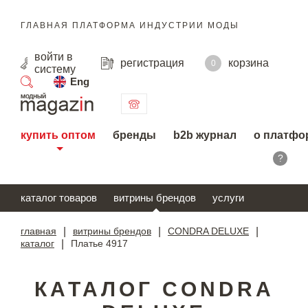
ГЛАВНАЯ ПЛАТФОРМА ИНДУСТРИИ МОДЫ
войти
в
регистрация
корзина
0
систему
Eng
поиск
купить оптом
бренды
b2b журнал
о платфо
?
каталог товаров
витрины брендов
услуги
главная
|
витрины брендов
|
CONDRA DELUXE
|
каталог
|
Платье 4917
КАТАЛОГ CONDRA