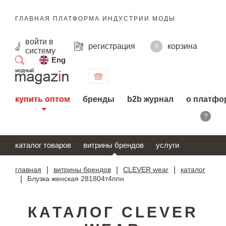
ГЛАВНАЯ ПЛАТФОРМА ИНДУСТРИИ МОДЫ
войти
в
регистрация
корзина
0
систему
Eng
поиск
купить оптом
бренды
b2b журнал
о платфо
?
каталог товаров
витрины брендов
услуги
главная
|
витрины брендов
|
CLEVER wear
|
каталог
|
Блузка женская 281804т4ппн
КАТАЛОГ CLEVER