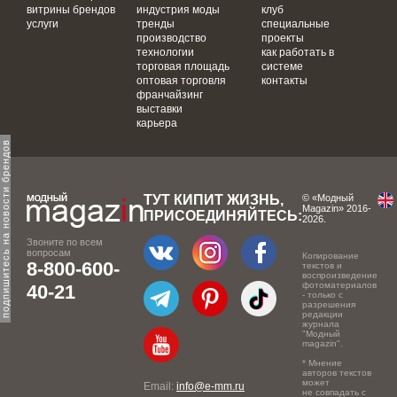
витрины брендов
индустрия моды
клуб
услуги
тренды
специальные
производство
проекты
технологии
как работать в
торговая площадь
системе
оптовая торговля
контакты
франчайзинг
выставки
карьера
одпишитесь на новости брендов
ТУТ КИПИТ ЖИЗНЬ,
© «Модный
Magazin» 2016-
ПРИСОЕДИНЯЙТЕСЬ:
2026.
Звоните по всем
вопросам
Копирование
8-800-600-
текстов и
воспроизведение
фотоматериалов
40-21
- только с
разрешения
редакции
журнала
"Модный
magazin".
* Мнение
авторов текстов
может
Email:
info@e-mm.ru
не совпадать с