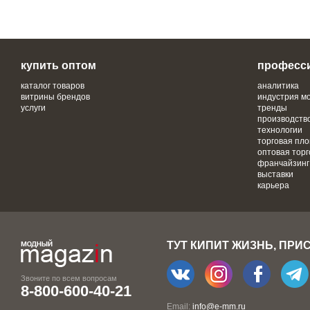
купить оптом
професс
каталог товаров
аналитика
витрины брендов
индустрия м
услуги
тренды
производств
технологии
торговая пл
оптовая торг
франчайзинг
выставки
карьера
ТУТ КИПИТ ЖИЗНЬ, ПРИ
Звоните по всем вопросам
8-800-600-40-21
Email:
info@e-mm.ru