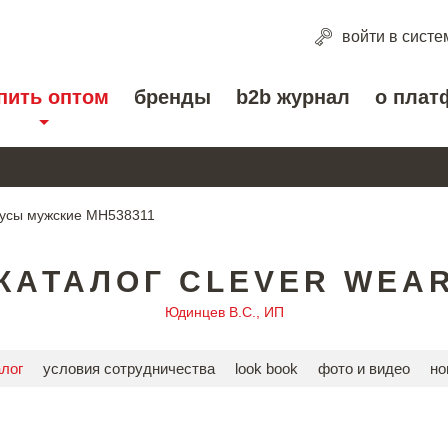
войти
в систе
пить оптом
бренды
b2b журнал
о плат
усы мужские MH538311
КАТАЛОГ CLEVER WEA
Юдинцев В.С., ИП
алог
условия сотрудничества
look book
фото и видео
но