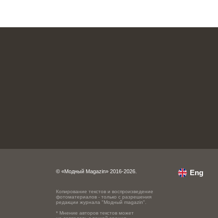
© «Модный Magazin» 2016-2026.
Eng
Копирование текстов и воспроизведение
фотоматериалов - только с разрешения
редакции журнала "Модный magazin".
* Мнение авторов текстов может