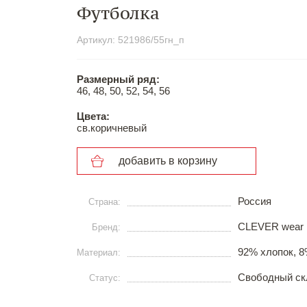
Футболка
Артикул: 521986/55гн_п
Размерный ряд:
46, 48, 50, 52, 54, 56
Цвета:
св.коричневый
добавить в корзину
Россия
Страна:
CLEVER wear
Бренд:
92% хлопок, 8
Материал:
Свободный ск
Статус: