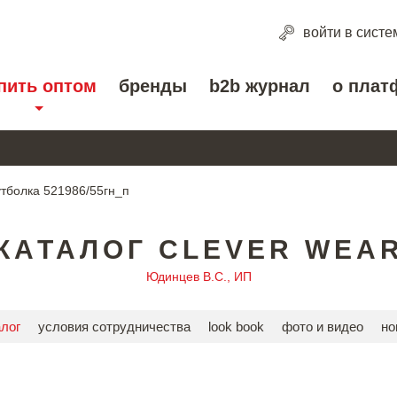
войти
в систе
пить оптом
бренды
b2b журнал
о плат
тболка 521986/55гн_п
КАТАЛОГ CLEVER WEA
Юдинцев В.С., ИП
алог
условия сотрудничества
look book
фото и видео
но