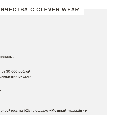
НИЧЕСТВА С
CLEVER WEAR
мпаниями.
 от 30 000 рублей.
азмерными рядами.
в.
трируйтесь на b2b-площадке
«Модный magazin»
и