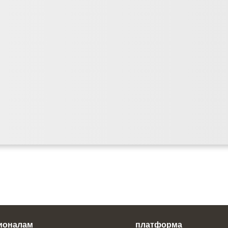
ионалам
платформа