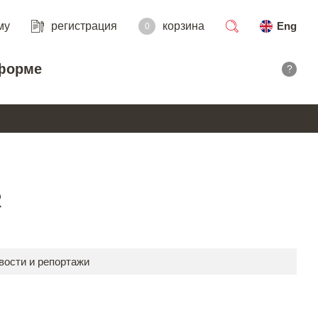
му
регистрация
корзина
Eng
0
поиск
форме
?
R
вости и репортажи