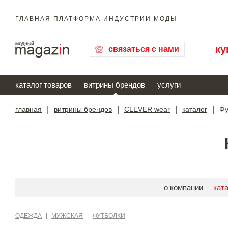
ГЛАВНАЯ ПЛАТФОРМА ИНДУСТРИИ МОДЫ
ку
связаться с нами
каталог товаров
витрины брендов
услуги
главная
|
витрины брендов
|
CLEVER wear
|
каталог
|
Фу
о компании
кат
ОДЕЖДА
|
МУЖСКАЯ
|
ФУТБОЛКИ