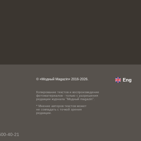
© «Модный Magazin» 2016-2026.
Eng
Копирование текстов и воспроизведение
фотоматериалов - только с разрешения
редакции журнала "Модный magazin".
* Мнение авторов текстов может
не совпадать с точкой зрения
редакции.
600-40-21