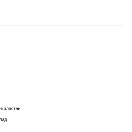
% эластан
лад