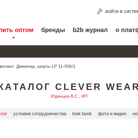
войти
в систе
пить оптом
бренды
b2b журнал
о плат
мплект: Джемпер, шорты LP 11-936/1
КАТАЛОГ CLEVER WEA
Юдинцев В.С., ИП
алог
условия сотрудничества
look book
фото и видео
но