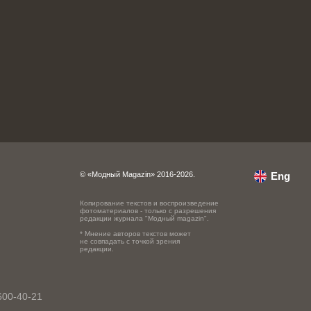
© «Модный Magazin» 2016-2026.
Eng
Копирование текстов и воспроизведение
фотоматериалов - только с разрешения
редакции журнала "Модный magazin".
* Мнение авторов текстов может
не совпадать с точкой зрения
редакции.
600-40-21