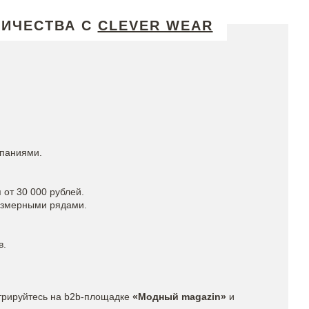
НИЧЕСТВА С
CLEVER WEAR
мпаниями.
 от 30 000 рублей.
азмерными рядами.
в.
трируйтесь на b2b-площадке
«Модный magazin»
и