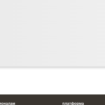
ионалам
платформа