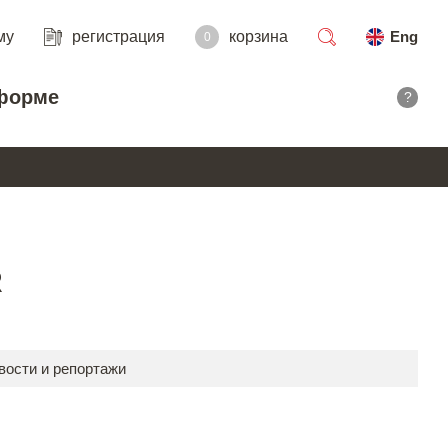
му
регистрация
корзина
Eng
0
поиск
форме
?
R
вости и репортажи