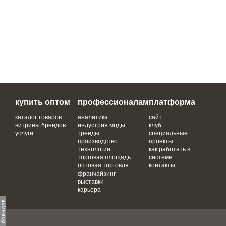
купить оптом
профессионалам
платформа
каталог товаров
аналитика
сайт
витрины брендов
индустрия моды
клуб
услуги
тренды
специальные
производство
проекты
технологии
как работать в
торговая площадь
системе
оптовая торговля
контакты
франчайзинг
выставки
карьера