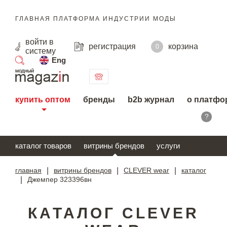
ГЛАВНАЯ ПЛАТФОРМА ИНДУСТРИИ МОДЫ
войти
в
регистрация
корзина
0
систему
Eng
поиск
купить оптом
бренды
b2b журнал
о платфо
?
каталог товаров
витрины брендов
услуги
главная
|
витрины брендов
|
CLEVER wear
|
каталог
|
Джемпер 323396вн
КАТАЛОГ CLEVER