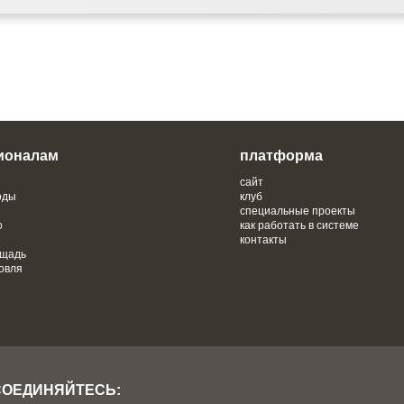
ионалам
платформа
сайт
оды
клуб
специальные проекты
о
как работать в системе
контакты
ощадь
овля
СОЕДИНЯЙТЕСЬ: