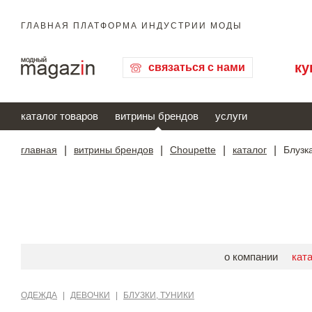
ГЛАВНАЯ ПЛАТФОРМА ИНДУСТРИИ МОДЫ
ку
связаться с нами
каталог товаров
витрины брендов
услуги
главная
|
витрины брендов
|
Choupette
|
каталог
|
Блузк
о компании
кат
ОДЕЖДА
|
ДЕВОЧКИ
|
БЛУЗКИ, ТУНИКИ