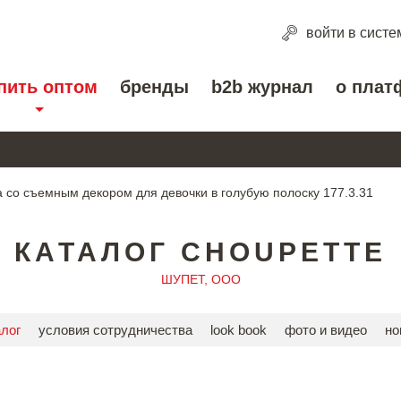
войти
в систе
пить оптом
бренды
b2b журнал
о плат
а со съемным декором для девочки в голубую полоску 177.3.31
КАТАЛОГ CHOUPETTE
ШУПЕТ, ООО
алог
условия сотрудничества
look book
фото и видео
но