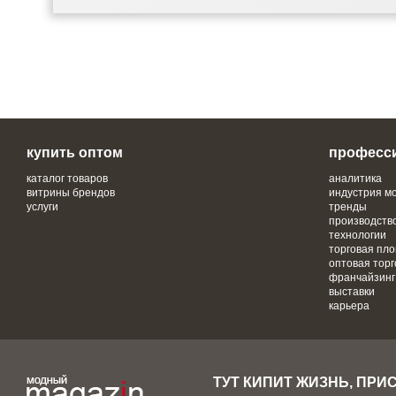
купить оптом
професс
каталог товаров
аналитика
витрины брендов
индустрия м
услуги
тренды
производств
технологии
торговая пл
оптовая торг
франчайзинг
выставки
карьера
ТУТ КИПИТ ЖИЗНЬ, ПРИ