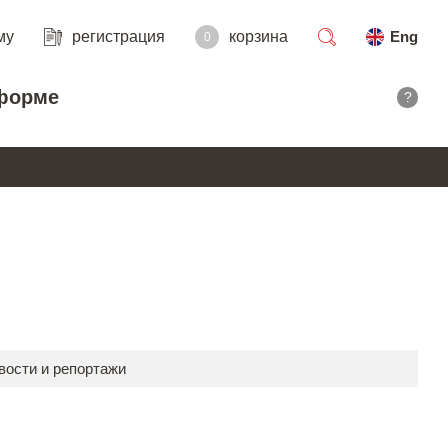
му
регистрация
корзина
Eng
0
поиск
форме
?
вости и репортажи