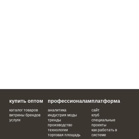
купить оптом
профессионалам
платформа
каталог товаров
аналитика
сайт
витрины брендов
индустрия моды
клуб
услуги
тренды
специальные
производство
проекты
технологии
как работать в
торговая площадь
системе