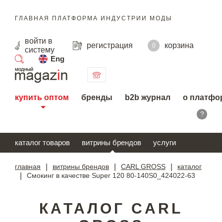
ГЛАВНАЯ ПЛАТФОРМА ИНДУСТРИИ МОДЫ
войти
в
регистрация
корзина
0
систему
Eng
поиск
купить оптом
бренды
b2b журнал
о платфо
?
каталог товаров
витрины брендов
услуги
главная
|
витрины брендов
|
CARL GROSS
|
каталог
|
Смокинг в качестве Super 120 80-140S0_424022-63
КАТАЛОГ CARL