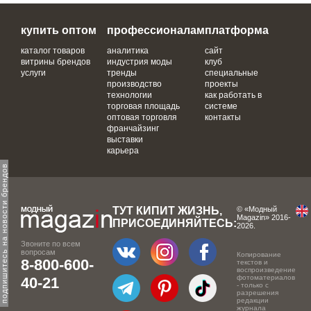
купить оптом
профессионалам
платформа
каталог товаров
аналитика
сайт
витрины брендов
индустрия моды
клуб
услуги
тренды
специальные
производство
проекты
технологии
как работать в
торговая площадь
системе
оптовая торговля
контакты
франчайзинг
выставки
карьера
одпишитесь на новости брендов
ТУТ КИПИТ ЖИЗНЬ,
© «Модный
Magazin» 2016-
ПРИСОЕДИНЯЙТЕСЬ:
2026.
Звоните по всем
вопросам
Копирование
8-800-600-
текстов и
воспроизведение
фотоматериалов
40-21
- только с
разрешения
редакции
журнала