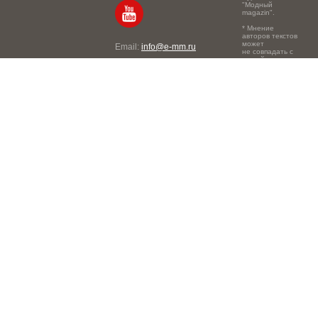
"Модный
magazin".
* Мнение
авторов текстов
может
Email:
info@e-mm.ru
не совпадать с
точкой зрения
Адреса:
редакции.
Россия, г. Москва, 105066,
Токмаков переулок, дом №
16, строение 2, телефон:
+7-903-140-03-57
Россия, г. Санкт-Петербург,
191186, Офисный центр
"Казанский", Казанская ул,
7, телефон: 8-800-600-40-
21
Россия, г. Краснодар,
105066, Офисный центр
"Кутузовский", Северная
ул., 490, телефон: 8-800-
600-40-21
Россия, г. Нижний
Новгород, 603105,
Офисный центр "London",
Ошарская, 77А, телефон: