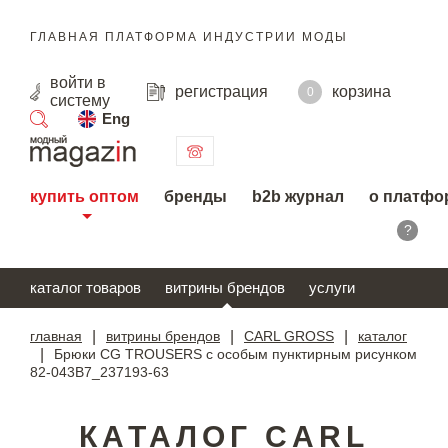
ГЛАВНАЯ ПЛАТФОРМА ИНДУСТРИИ МОДЫ
войти
в
регистрация
корзина
0
систему
Eng
поиск
купить оптом
бренды
b2b журнал
о платфо
?
каталог товаров
витрины брендов
услуги
главная
|
витрины брендов
|
CARL GROSS
|
каталог
|
Брюки CG TROUSERS с особым пунктирным рисунком
82-043B7_237193-63
КАТАЛОГ CARL