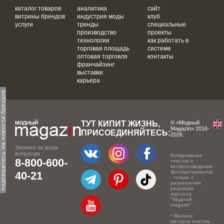
каталог товаров
аналитика
сайт
витрины брендов
индустрия моды
клуб
услуги
тренды
специальные
производство
проекты
технологии
как работать в
торговая площадь
системе
оптовая торговля
контакты
франчайзинг
выставки
карьера
одпишитесь на новости брендов
ТУТ КИПИТ ЖИЗНЬ,
© «Модный
Magazin» 2016-
ПРИСОЕДИНЯЙТЕСЬ:
2026.
Звоните по всем
вопросам
Копирование
8-800-600-
текстов и
воспроизведение
фотоматериалов
40-21
- только с
разрешения
редакции
журнала
"Модный
magazin".
* Мнение
авторов текстов