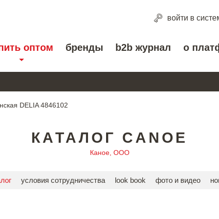
войти
в систе
пить оптом
бренды
b2b журнал
о плат
нская DELIA 4846102
КАТАЛОГ CANOE
Каное, ООО
алог
условия сотрудничества
look book
фото и видео
но