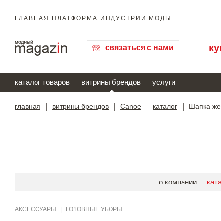
ГЛАВНАЯ ПЛАТФОРМА ИНДУСТРИИ МОДЫ
ку
связаться с нами
каталог товаров
витрины брендов
услуги
главная
|
витрины брендов
|
Canoe
|
каталог
|
Шапка же
о компании
кат
АКСЕССУАРЫ
|
ГОЛОВНЫЕ УБОРЫ