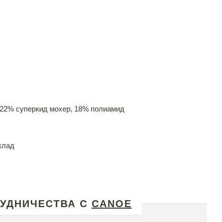
 22% суперкид мохер, 18% полиамид
клад
РУДНИЧЕСТВА С
CANOE