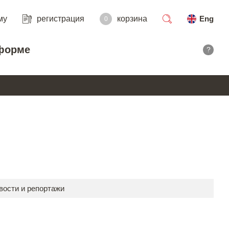
му
регистрация
корзина
Eng
0
поиск
форме
?
вости и репортажи