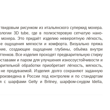
 твидовым рисунком из итальянского суперкид мохера.
логии 3D tube, где в полиэстеровую сетчатую нано-
д мохера. Это придаёт изделию невероятную лёгкость,
ые ощущения мягкости и комфорта. Визуально пряжа
ение, создающее ощущение глубины, объёма внутри
ттенков. Все изделия проходят предварительную стирку
ставами и паром для улучшения износоустойчивости и
ительной обработки приобретает лёгкость, мягкость,
, не продуваемой. Изделия долго сохраняют заданную
Произведена в России под контролем и по стандартам
я с шарфами Gelty и Britney, шарфом-снудом Idella,