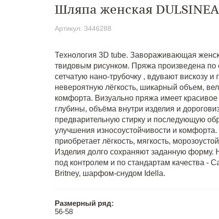
Шляпа женская DULSINEA
Артикул: 3446288
Технология 3D tube. Завораживающая женск
твидовым рисунком. Пряжа произведена по с
сетчатую нано-трубочку , вдувают вискозу и
невероятную лёгкость, шикарный объем, ве
комфорта. Визуально пряжа имеет красивое
глубины, объёма внутри изделия и дорогови
предварительную стирку и последующую об
улучшения износоустойчивости и комфорта.
приобретает лёгкость, мягкость, морозоусто
Изделия долго сохраняют заданную форму. Н
под контролем и по стандартам качества - C
Britney, шарфом-снудом Idella.
Размерный ряд:
56-58