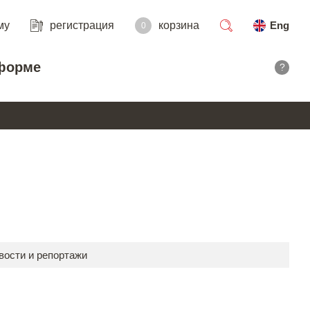
му
регистрация
корзина
Eng
0
поиск
форме
?
вости и репортажи