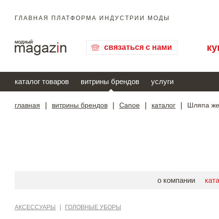
ГЛАВНАЯ ПЛАТФОРМА ИНДУСТРИИ МОДЫ
ку
связаться с нами
каталог товаров
витрины брендов
услуги
главная
|
витрины брендов
|
Canoe
|
каталог
|
Шляпа же
о компании
кат
АКСЕССУАРЫ
|
ГОЛОВНЫЕ УБОРЫ