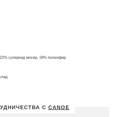
 22% суперкид мохер, 18% полиэфир
клад
РУДНИЧЕСТВА С
CANOE