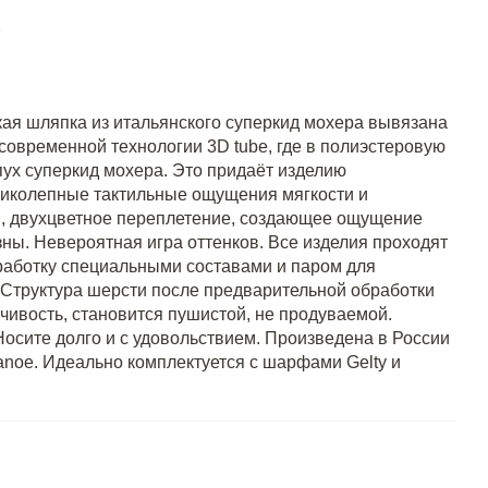
ая шляпка из итальянского суперкид мохера вывязана
овременной технологии 3D tube, где в полиэстеровую
 пух суперкид мохера. Это придаёт изделию
ликолепные тактильные ощущения мягкости и
 , двухцветное переплетение, создающее ощущение
зны. Невероятная игра оттенков. Все изделия проходят
работку специальными составами и паром для
 Структура шерсти после предварительной обработки
йчивость, становится пушистой, не продуваемой.
осите долго и с удовольствием. Произведена в России
anoe. Идеально комплектуется с шарфами Gelty и