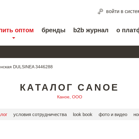
войти
в систе
пить оптом
бренды
b2b журнал
о плат
нская DULSINEA 3446288
КАТАЛОГ CANOE
Каное, ООО
алог
условия сотрудничества
look book
фото и видео
но