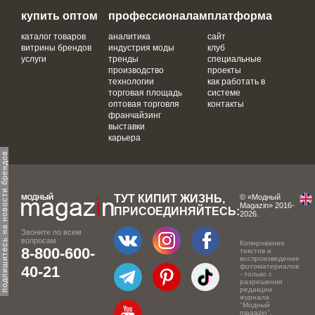
купить оптом
профессионалам
платформа
каталог товаров
аналитика
сайт
витрины брендов
индустрия моды
клуб
услуги
тренды
специальные
производство
проекты
технологии
как работать в
торговая площадь
системе
оптовая торговля
контакты
франчайзинг
выставки
карьера
одпишитесь на новости брендов
ТУТ КИПИТ ЖИЗНЬ,
© «Модный
Magazin» 2016-
ПРИСОЕДИНЯЙТЕСЬ:
2026.
Звоните по всем
вопросам
Копирование
8-800-600-
текстов и
воспроизведение
фотоматериалов
40-21
- только с
разрешения
редакции
журнала
"Модный
magazin".