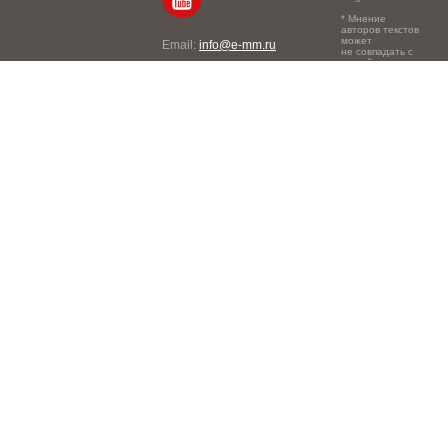
* Мнение
авторов текстов
может
Email:
info@e-mm.ru
не совпадать с
точкой зрения
Адреса:
редакции.
Россия, г. Москва, 105066,
Токмаков переулок, дом №
16, строение 2, телефон:
+7-903-140-03-57
Россия, г. Санкт-Петербург,
191186, Офисный центр
"Казанский", Казанская ул,
7, телефон: 8-800-600-40-
21
Россия, г. Краснодар,
105066, Офисный центр
"Кутузовский", Северная
ул., 490, телефон: 8-800-
600-40-21
Россия, г. Нижний
Новгород, 603105,
Офисный центр "London",
Ошарская, 77А, телефон:
8-800-600-40-21