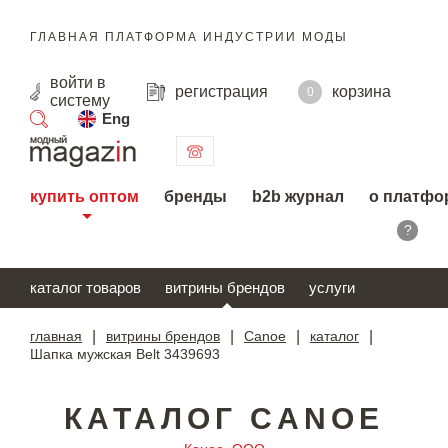
ГЛАВНАЯ ПЛАТФОРМА ИНДУСТРИИ МОДЫ
войти
в
регистрация
корзина
0
систему
Eng
поиск
купить оптом
бренды
b2b журнал
о платфо
?
каталог товаров
витрины брендов
услуги
главная
|
витрины брендов
|
Canoe
|
каталог
|
Шапка мужская Belt 3439693
КАТАЛОГ CANOE