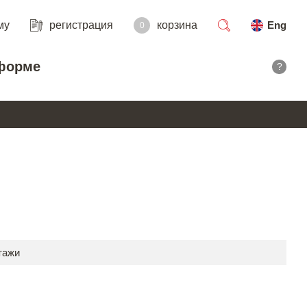
му
регистрация
корзина
Eng
0
поиск
форме
?
тажи