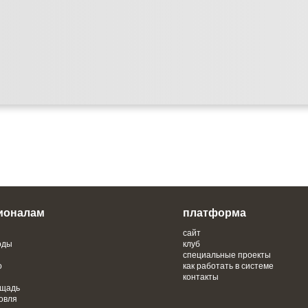
ионалам
платформа
сайт
оды
клуб
специальные проекты
о
как работать в системе
контакты
ощадь
овля