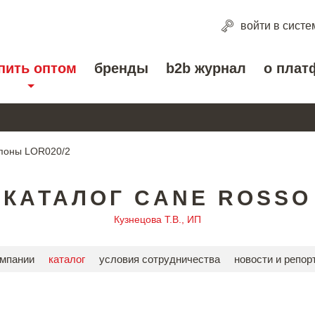
войти
в систе
пить оптом
бренды
b2b журнал
о плат
поны LOR020/2
КАТАЛОГ CANE ROSSO
Кузнецова Т.В., ИП
омпании
каталог
условия сотрудничества
новости и репор