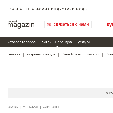
ГЛАВНАЯ ПЛАТФОРМА ИНДУСТРИИ МОДЫ
ку
связаться с нами
каталог товаров
витрины брендов
услуги
главная
|
витрины брендов
|
Cane Rosso
|
каталог
|
Сли
о к
ОБУВЬ
|
ЖЕНСКАЯ
|
СЛИПОНЫ