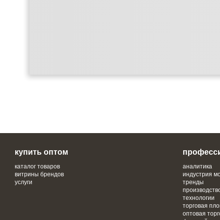
купить оптом
професс
каталог товаров
аналитика
витрины брендов
индустрия м
услуги
тренды
производств
технологии
торговая пл
оптовая торг