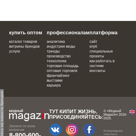
купить оптом
профессионалам
платформа
каталог товаров
аналитика
сайт
витрины брендов
индустрия моды
клуб
услуги
тренды
специальные
производство
проекты
технологии
как работать в
торговая площадь
системе
оптовая торговля
контакты
франчайзинг
выставки
карьера
одпишитесь на новости брендов
ТУТ КИПИТ ЖИЗНЬ,
© «Модный
Magazin» 2016-
ПРИСОЕДИНЯЙТЕСЬ:
2026.
Звоните по всем
вопросам
Копирование
8-800-600-
текстов и