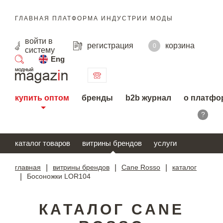
ГЛАВНАЯ ПЛАТФОРМА ИНДУСТРИИ МОДЫ
войти
в
регистрация
корзина
0
систему
Eng
поиск
купить оптом
бренды
b2b журнал
о платфо
?
каталог товаров
витрины брендов
услуги
главная
|
витрины брендов
|
Cane Rosso
|
каталог
|
Босоножки LOR104
КАТАЛОГ CANE