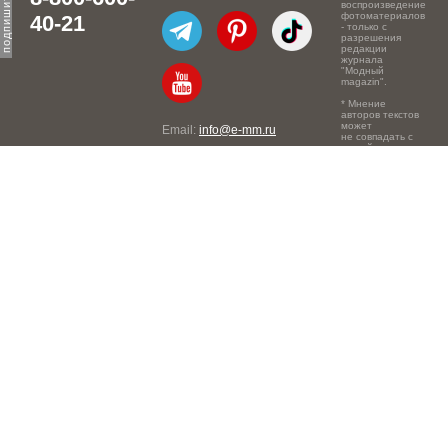
воспроизведение
фотоматериалов
40-21
- только с
разрешения
редакции
журнала
"Модный
magazin".
* Мнение
авторов текстов
может
Email:
info@e-mm.ru
не совпадать с
точкой зрения
Адреса:
редакции.
Россия, г. Москва, 105066,
Токмаков переулок, дом №
16, строение 2, телефон:
+7-903-140-03-57
Россия, г. Санкт-Петербург,
191186, Офисный центр
"Казанский", Казанская ул,
7, телефон: 8-800-600-40-
21
Россия, г. Краснодар,
105066, Офисный центр
"Кутузовский", Северная
ул., 490, телефон: 8-800-
600-40-21