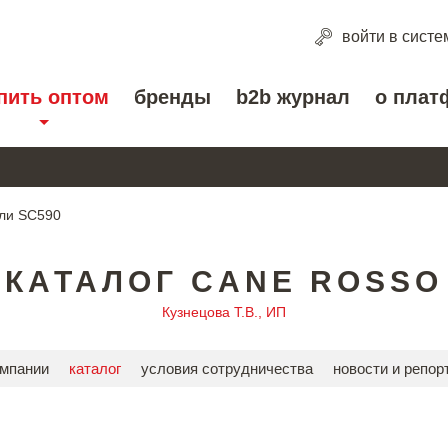
войти
в систе
пить оптом
бренды
b2b журнал
о плат
ли SC590
КАТАЛОГ CANE ROSSO
Кузнецова Т.В., ИП
омпании
каталог
условия сотрудничества
новости и репор