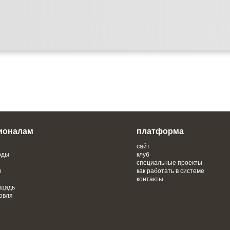
ионалам
платформа
сайт
оды
клуб
специальные проекты
о
как работать в системе
контакты
ощадь
овля