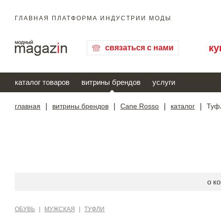
ГЛАВНАЯ ПЛАТФОРМА ИНДУСТРИИ МОДЫ
ку
связаться с нами
каталог товаров
витрины брендов
услуги
главная
|
витрины брендов
|
Cane Rosso
|
каталог
|
Туф
о к
ОБУВЬ
|
МУЖСКАЯ
|
ТУФЛИ