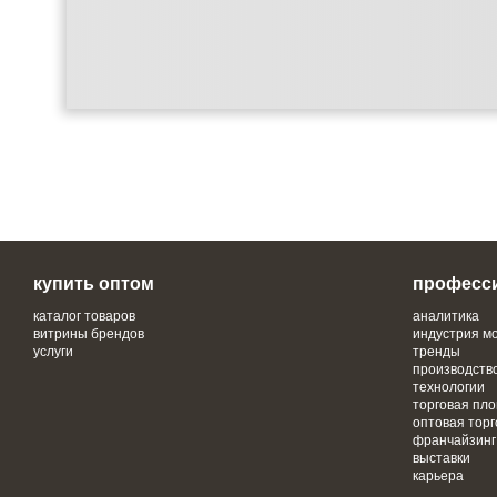
купить оптом
професс
каталог товаров
аналитика
витрины брендов
индустрия м
услуги
тренды
производств
технологии
торговая пл
оптовая торг
франчайзинг
выставки
карьера