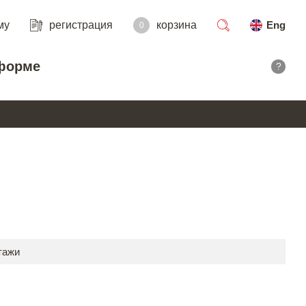
му
регистрация
корзина
Eng
0
поиск
форме
?
тажи