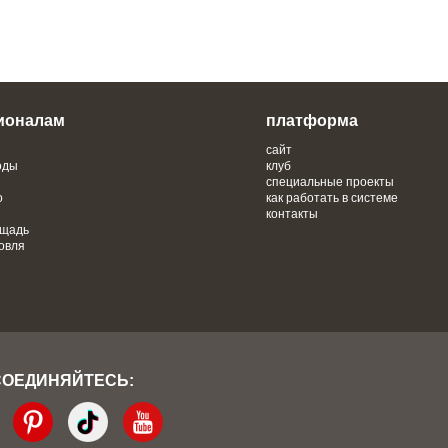
ионалам
платформа
сайт
оды
клуб
специальные проекты
о
как работать в системе
контакты
ощадь
овля
СОЕДИНЯЙТЕСЬ: