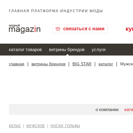
ГЛАВНАЯ ПЛАТФОРМА ИНДУСТРИИ МОДЫ
ку
связаться с нами
каталог товаров
витрины брендов
услуги
главная
|
витрины брендов
|
BIG STAR
|
каталог
|
Мужск
о компании
кат
БЕЛЬЕ
|
МУЖСКОЕ
|
НОСКИ, ГОЛЬФЫ