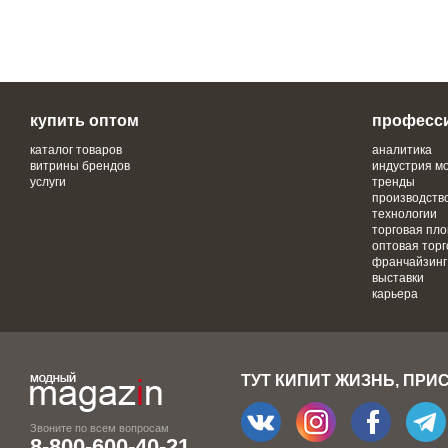
купить оптом
професс
каталог товаров
аналитика
витрины брендов
индустрия м
услуги
тренды
производств
технологии
торговая пл
оптовая торг
франчайзинг
выставки
карьера
ТУТ КИПИТ ЖИЗНЬ, ПРИ
Звоните по всем вопросам
8-800-600-40-21