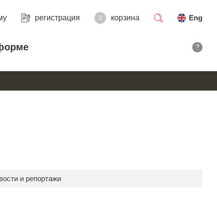
му
регистрация
корзина
Eng
0
поиск
форме
?
вости и репортажи