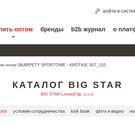
войти
в систе
пить оптом
бренды
b2b журнал
о плат
ие носки SKARPETY SPORTOWE - KRÓTKIE S07_110
КАТАЛОГ BIG STAR
BIG STAR Limited Sp. z o.o.
алог
условия сотрудничества
look book
фото и видео
но