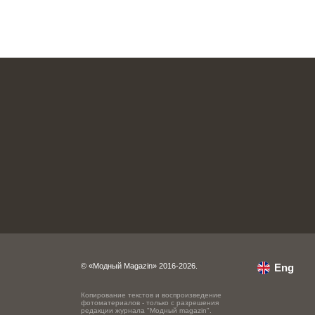
© «Модный Magazin» 2016-2026.
Eng
Копирование текстов и воспроизведение
фотоматериалов - только с разрешения
редакции журнала "Модный magazin".