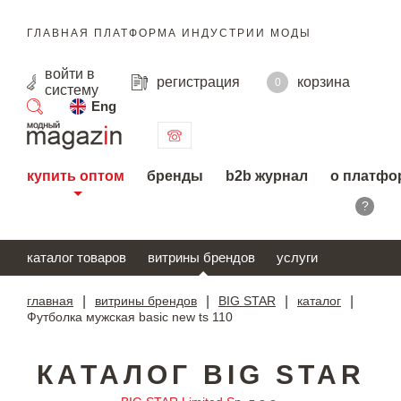
ГЛАВНАЯ ПЛАТФОРМА ИНДУСТРИИ МОДЫ
войти
в
регистрация
корзина
0
систему
Eng
поиск
купить оптом
бренды
b2b журнал
о платфо
?
каталог товаров
витрины брендов
услуги
главная
|
витрины брендов
|
BIG STAR
|
каталог
|
Футболка мужская basic new ts 110
КАТАЛОГ BIG STAR