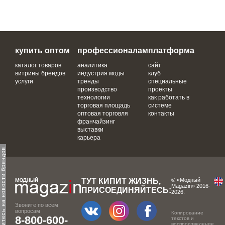
купить оптом
профессионалам
платформа
каталог товаров
аналитика
сайт
витрины брендов
индустрия моды
клуб
услуги
тренды
специальные
производство
проекты
технологии
как работать в
торговая площадь
системе
оптовая торговля
контакты
франчайзинг
выставки
карьера
одпишитесь на новости брендов
ТУТ КИПИТ ЖИЗНЬ,
© «Модный
Magazin» 2016-
ПРИСОЕДИНЯЙТЕСЬ:
2026.
Звоните по всем
вопросам
Копирование
8-800-600-
текстов и
воспроизведение