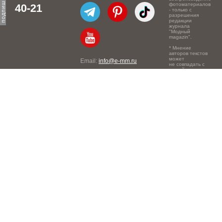
фотоматериалов
40-21
- только с
разрешения
редакции
журнала
"Модный
magazin".
* Мнение
авторов текстов
может
Email:
info@e-mm.ru
не совпадать с
точкой зрения
Адреса:
редакции.
Россия, г. Москва, 105066,
Токмаков переулок, дом №
16, строение 2, телефон:
+7-903-140-03-57
Россия, г. Санкт-Петербург,
191186, Офисный центр
"Казанский", Казанская ул,
7, телефон: 8-800-600-40-
21
Россия, г. Краснодар,
105066, Офисный центр
"Кутузовский", Северная
ул., 490, телефон: 8-800-
600-40-21
Россия, г. Нижний