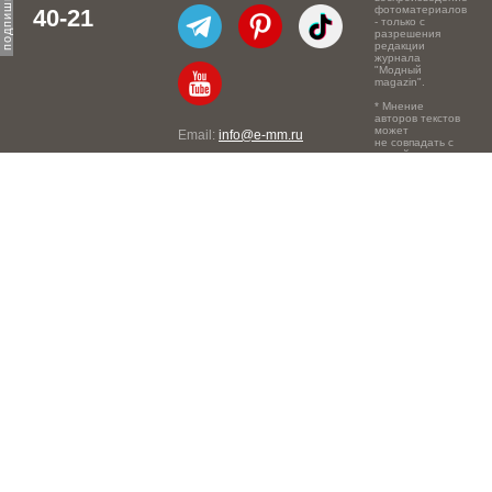
фотоматериалов
40-21
- только с
разрешения
редакции
журнала
"Модный
magazin".
* Мнение
авторов текстов
может
Email:
info@e-mm.ru
не совпадать с
точкой зрения
Адреса:
редакции.
Россия, г. Москва, 105066,
Токмаков переулок, дом №
16, строение 2, телефон:
+7-903-140-03-57
Россия, г. Санкт-Петербург,
191186, Офисный центр
"Казанский", Казанская ул,
7, телефон: 8-800-600-40-
21
Россия, г. Краснодар,
105066, Офисный центр
"Кутузовский", Северная
ул., 490, телефон: 8-800-
600-40-21
Россия, г. Нижний