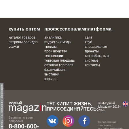
купить оптом
профессионалам
платформа
каталог товаров
аналитика
сайт
витрины брендов
индустрия моды
клуб
услуги
тренды
специальные
производство
проекты
технологии
как работать в
торговая площадь
системе
оптовая торговля
контакты
франчайзинг
выставки
карьера
одпишитесь на новости брендов
ТУТ КИПИТ ЖИЗНЬ,
© «Модный
Magazin» 2016-
ПРИСОЕДИНЯЙТЕСЬ:
2026.
Звоните по всем
вопросам
Копирование
8-800-600-
текстов и
воспроизведение