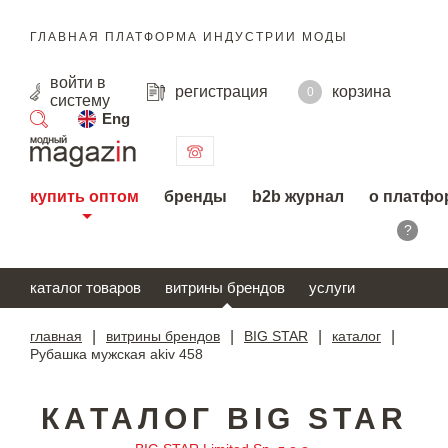
ГЛАВНАЯ ПЛАТФОРМА ИНДУСТРИИ МОДЫ
войти
в
регистрация
корзина
0
систему
Eng
поиск
купить оптом
бренды
b2b журнал
о платфо
?
каталог товаров
витрины брендов
услуги
главная
|
витрины брендов
|
BIG STAR
|
каталог
|
Рубашка мужская akiv 458
КАТАЛОГ BIG STAR