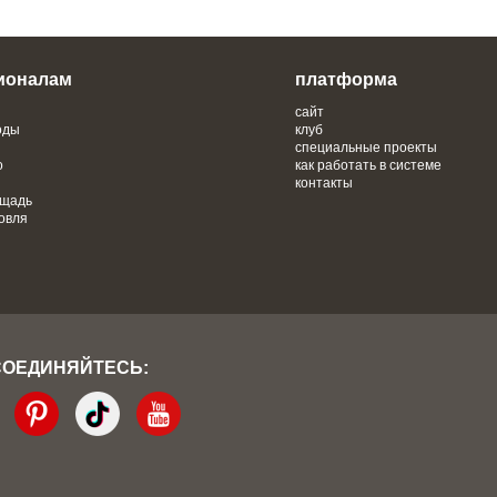
ионалам
платформа
сайт
оды
клуб
специальные проекты
о
как работать в системе
контакты
ощадь
овля
СОЕДИНЯЙТЕСЬ: