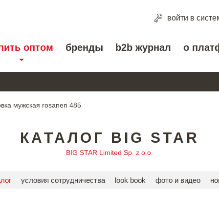
войти
в систе
пить оптом
бренды
b2b журнал
о плат
овка мужская rosanen 485
КАТАЛОГ BIG STAR
BIG STAR Limited Sp. z o.o.
алог
условия сотрудничества
look book
фото и видео
но