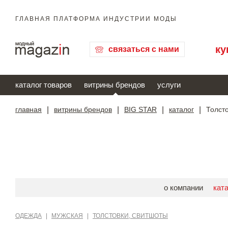
ГЛАВНАЯ ПЛАТФОРМА ИНДУСТРИИ МОДЫ
ку
связаться с нами
каталог товаров
витрины брендов
услуги
главная
|
витрины брендов
|
BIG STAR
|
каталог
|
Толст
о компании
кат
ОДЕЖДА
|
МУЖСКАЯ
|
ТОЛСТОВКИ, СВИТШОТЫ