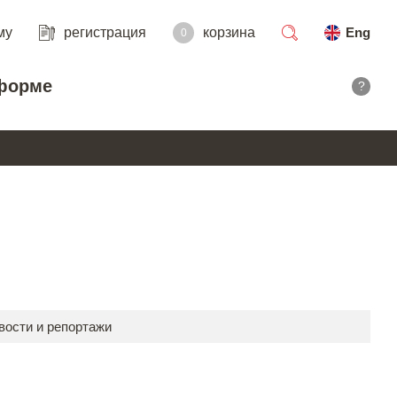
му
регистрация
корзина
Eng
0
поиск
форме
?
вости и репортажи