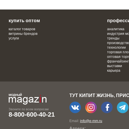
купить оптом
професс
каталог товаров
аналитика
витрины брендов
индустрия м
услуги
тренды
производств
технологии
торговая пл
оптовая торг
франчайзинг
выставки
карьера
ТУТ КИПИТ ЖИЗНЬ, ПРИ
Звоните по всем вопросам
8-800-600-40-21
Email:
info@e-mm.ru
Адреса: