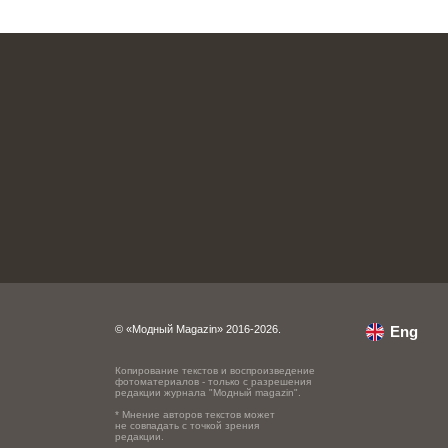
© «Модный Magazin» 2016-2026.
Eng
Копирование текстов и воспроизведение
фотоматериалов - только с разрешения
редакции журнала "Модный magazin".
* Мнение авторов текстов может
не совпадать с точкой зрения
редакции.