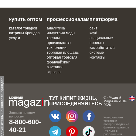
купить оптом
профессионалам
платформа
каталог товаров
аналитика
сайт
витрины брендов
индустрия моды
клуб
услуги
тренды
специальные
производство
проекты
технологии
как работать в
торговая площадь
системе
оптовая торговля
контакты
франчайзинг
выставки
карьера
одпишитесь на новости брендов
ТУТ КИПИТ ЖИЗНЬ,
© «Модный
Magazin» 2016-
ПРИСОЕДИНЯЙТЕСЬ:
2026.
Звоните по всем
вопросам
Копирование
8-800-600-
текстов и
воспроизведение
фотоматериалов
40-21
- только с
разрешения