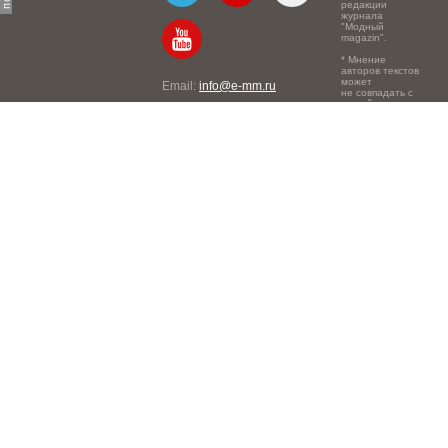
редакции
журнала
"Модный
magazin".
* Мнение
авторов текстов
может
Email:
info@e-mm.ru
не совпадать с
точкой зрения
Адреса:
редакции.
Россия, г. Москва, 105066,
Токмаков переулок, дом №
16, строение 2, телефон:
+7-903-140-03-57
Россия, г. Санкт-Петербург,
191186, Офисный центр
"Казанский", Казанская ул,
7, телефон: 8-800-600-40-
21
Россия, г. Краснодар,
105066, Офисный центр
"Кутузовский", Северная
ул., 490, телефон: 8-800-
600-40-21
Россия, г. Нижний
Новгород, 603105,
Офисный центр "London",