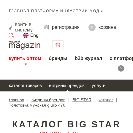
ГЛАВНАЯ ПЛАТФОРМА ИНДУСТРИИ МОДЫ
войти
в
регистрация
корзина
0
систему
Eng
поиск
купить оптом
бренды
b2b журнал
о платфо
?
каталог товаров
витрины брендов
услуги
главная
|
витрины брендов
|
BIG STAR
|
каталог
|
Толстовка мужская giulio 470
КАТАЛОГ BIG STAR