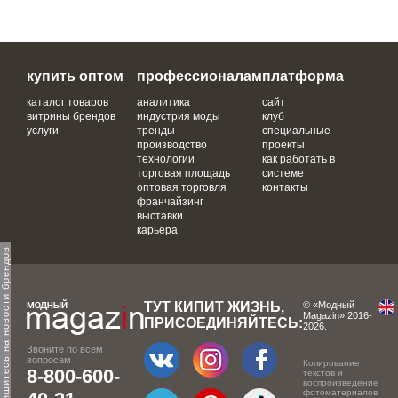
купить оптом
профессионалам
платформа
каталог товаров
аналитика
сайт
витрины брендов
индустрия моды
клуб
услуги
тренды
специальные
производство
проекты
технологии
как работать в
торговая площадь
системе
оптовая торговля
контакты
франчайзинг
выставки
карьера
одпишитесь на новости брендов
ТУТ КИПИТ ЖИЗНЬ,
© «Модный
Magazin» 2016-
ПРИСОЕДИНЯЙТЕСЬ:
2026.
Звоните по всем
вопросам
Копирование
8-800-600-
текстов и
воспроизведение
фотоматериалов