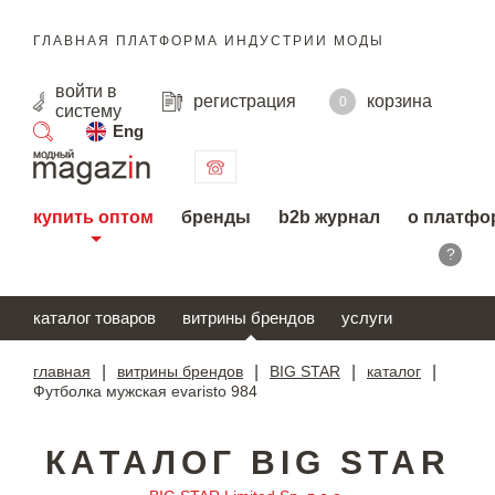
ГЛАВНАЯ ПЛАТФОРМА ИНДУСТРИИ МОДЫ
войти
в
регистрация
корзина
0
систему
Eng
поиск
купить оптом
бренды
b2b журнал
о платфо
?
каталог товаров
витрины брендов
услуги
главная
|
витрины брендов
|
BIG STAR
|
каталог
|
Футболка мужская evaristo 984
КАТАЛОГ BIG STAR