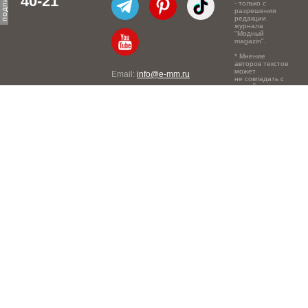
40-21
- только с
разрешения
редакции
журнала
"Модный
magazin".
* Мнение
авторов текстов
может
Email:
info@e-mm.ru
не совпадать с
точкой зрения
Адреса:
редакции.
Россия, г. Москва, 105066,
Токмаков переулок, дом №
16, строение 2, телефон:
+7-903-140-03-57
Россия, г. Санкт-Петербург,
191186, Офисный центр
"Казанский", Казанская ул,
7, телефон: 8-800-600-40-
21
Россия, г. Краснодар,
105066, Офисный центр
"Кутузовский", Северная
ул., 490, телефон: 8-800-
600-40-21
Россия, г. Нижний
Новгород, 603105,