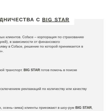
УДНИЧЕСТВА С
BIG STAR
нных клиентов. Coface – корпорация по страхованию
дней), в зависимости от финансового
явку в Coface, решение по которой принимается в
b».
вой транспорт.
BIG STAR
готов помочь в поиске
 исключением рекламаций по количеству или качеству
то, осень–зима) клиенты приезжают в шоу-рум
BIG STAR
,