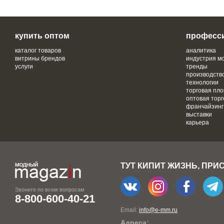
купить оптом
професс
каталог товаров
аналитика
витрины брендов
индустрия м
услуги
тренды
производств
технологии
торговая пл
оптовая торг
франчайзинг
выставки
карьера
ТУТ КИПИТ ЖИЗНЬ, ПРИ
Звоните по всем вопросам
8-800-600-40-21
Email:
info@e-mm.ru
Адреса: