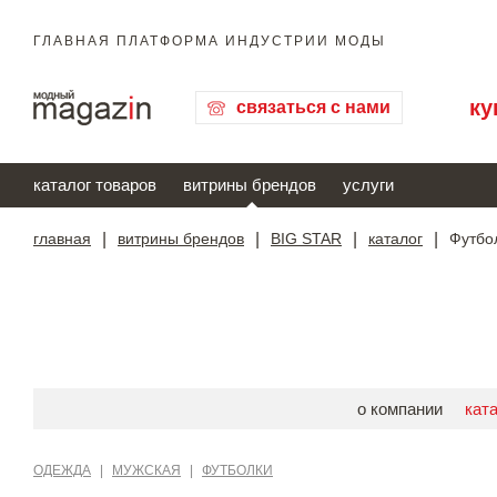
ГЛАВНАЯ ПЛАТФОРМА ИНДУСТРИИ МОДЫ
ку
связаться с нами
каталог товаров
витрины брендов
услуги
главная
|
витрины брендов
|
BIG STAR
|
каталог
|
Футбо
о компании
кат
ОДЕЖДА
|
МУЖСКАЯ
|
ФУТБОЛКИ