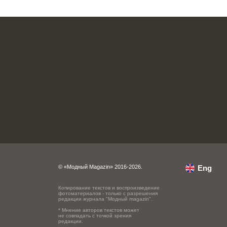
© «Модный Magazin» 2016-2026.
Eng
Копирование текстов и воспроизведение
фотоматериалов - только с разрешения
редакции журнала "Модный magazin".
* Мнение авторов текстов может
не совпадать с точкой зрения
редакции.