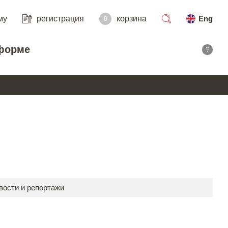
му
регистрация
корзина
Eng
0
поиск
форме
?
вости и репортажи