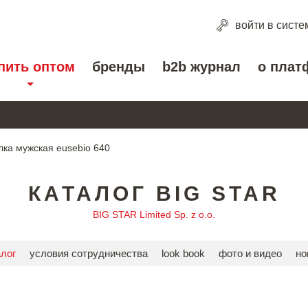
войти
в систе
пить оптом
бренды
b2b журнал
о плат
лка мужская eusebio 640
КАТАЛОГ BIG STAR
BIG STAR Limited Sp. z o.o.
алог
условия сотрудничества
look book
фото и видео
но