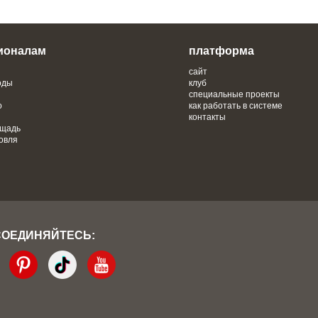
ионалам
платформа
сайт
оды
клуб
специальные проекты
о
как работать в системе
контакты
ощадь
овля
СОЕДИНЯЙТЕСЬ: