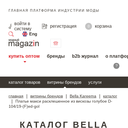
ГЛАВНАЯ ПЛАТФОРМА ИНДУСТРИИ МОДЫ
войти
в
регистрация
корзина
0
систему
Eng
поиск
купить оптом
бренды
b2b журнал
о платфо
?
каталог товаров
витрины брендов
услуги
главная
|
витрины брендов
|
Bella Kareema
|
каталог
|
Платье макси расклешенное из вискозы голубое D-
104/19-(F)ed-gol
КАТАЛОГ BELLA