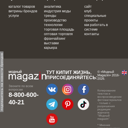
каталог товаров
аналитика
сайт
витрины брендов
индустрия моды
клуб
услуги
тренды
специальные
производство
проекты
технологии
как работать в
торговая площадь
системе
оптовая торговля
контакты
франчайзинг
выставки
карьера
одпишитесь на новости брендов
ТУТ КИПИТ ЖИЗНЬ,
© «Модный
Magazin» 2016-
ПРИСОЕДИНЯЙТЕСЬ:
2026.
Звоните по всем
вопросам
Копирование
8-800-600-
текстов и
воспроизведение
фотоматериалов
40-21
- только с
разрешения
редакции
журнала
"Модный
magazin".
* Мнение