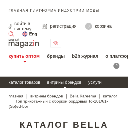
ГЛАВНАЯ ПЛАТФОРМА ИНДУСТРИИ МОДЫ
войти
в
регистрация
корзина
0
систему
Eng
поиск
купить оптом
бренды
b2b журнал
о платфо
?
каталог товаров
витрины брендов
услуги
главная
|
витрины брендов
|
Bella Kareema
|
каталог
|
Топ трикотажный с оборкой бордовый To-101/61-
(Sp)ed-bor
КАТАЛОГ BELLA