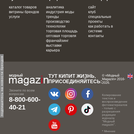
каталог товаров
аналитика
сайт
витрины брендов
индустрия моды
клуб
услуги
тренды
специальные
производство
проекты
технологии
как работать в
торговая площадь
системе
оптовая торговля
контакты
франчайзинг
выставки
карьера
одпишитесь на новости брендов
ТУТ КИПИТ ЖИЗНЬ,
© «Модный
Magazin» 2016-
ПРИСОЕДИНЯЙТЕСЬ:
2026.
Звоните по всем
вопросам
Копирование
8-800-600-
текстов и
воспроизведение
фотоматериалов
40-21
- только с
разрешения
редакции
журнала
"Модный
magazin".
* Мнение