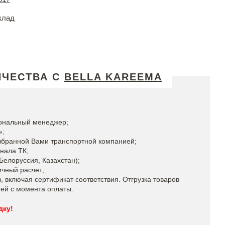
клад
ИЧЕСТВА С
BELLA KAREEMA
сональный менеджер;
»;
ыбранной Вами транспортной компанией;
нала ТК;
елоруссия, Казахстан);
ичный расчет;
 включая сертификат соответствия. Отгрузка товаров
ней с момента оплаты.
дку!