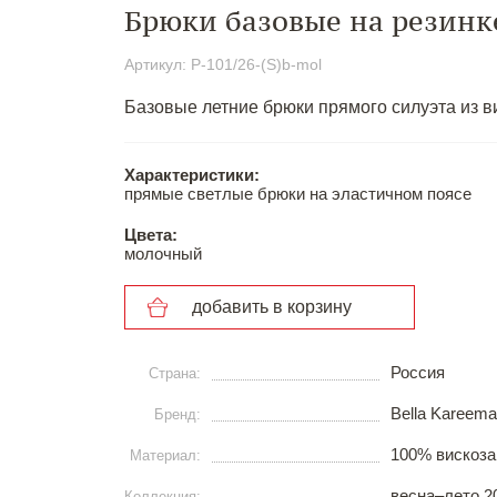
Брюки базовые на резин
Артикул: P-101/26-(S)b-mol
Базовые летние брюки прямого силуэта из в
Характеристики:
прямые светлые брюки на эластичном поясе
Цвета:
молочный
добавить в корзину
Россия
Страна:
Bella Kareema
Бренд:
100% вискоза
Материал:
весна–лето 2
Коллекция: