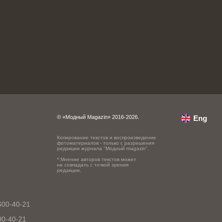
© «Модный Magazin» 2016-2026.
Eng
Копирование текстов и воспроизведение
фотоматериалов - только с разрешения
редакции журнала "Модный magazin".
* Мнение авторов текстов может
не совпадать с точкой зрения
редакции.
600-40-21
00-40-21