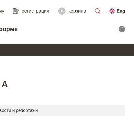
му
регистрация
корзина
Eng
0
поиск
форме
?
MA
вости и репортажи