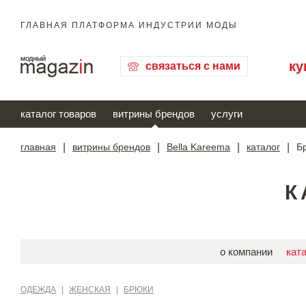
ГЛАВНАЯ ПЛАТФОРМА ИНДУСТРИИ МОДЫ
ку
связаться с нами
каталог товаров
витрины брендов
услуги
главная
|
витрины брендов
|
Bella Kareema
|
каталог
|
Б
К
о компании
кат
ОДЕЖДА
|
ЖЕНСКАЯ
|
БРЮКИ