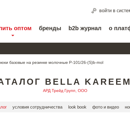
войти
в систе
пить оптом
бренды
b2b журнал
о плат
рюки базовые на резинке молочные P-101/26-(S)b-mol
АТАЛОГ BELLA KAREE
АРД Трейд Групп, ООО
алог
условия сотрудничества
look book
фото и видео
но