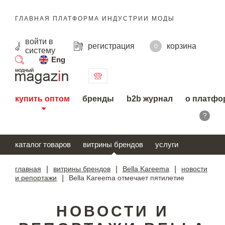
ГЛАВНАЯ ПЛАТФОРМА ИНДУСТРИИ МОДЫ
войти
в
регистрация
корзина
0
систему
Eng
поиск
купить оптом
бренды
b2b журнал
о платфо
?
каталог товаров
витрины брендов
услуги
главная
|
витрины брендов
|
Bella Kareema
|
новости
и репортажи
|
Bella Kareema отмечает пятилетие
НОВОСТИ И