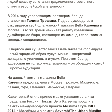
людей красоту сочетания традиционного восточного
стиля и европейской элегантности.
В 2014 году управляющим партнером бренда
становится
Галина Трошина
. Под ее руководством
открывается свой флагманский магазин
Bella Kareema
в
Москве. В то же время начинает работу креативное
дизайнерское бюро, состоящее из команды талантливых
молодых специалистов.
С первого дня существования
Bella Kareema
формирует
новый городской образ мусульманки – энергичной
женщины с утонченным вкусом. При этом бренд
адресован не только мусульманкам – он обращен к самой
широкой аудитории.
На данный момент магазины
Bella
Kareema
представлены в Москве, Грозном, Махачкале,
Казани, Уфе, Нальчике, Черкесске, Назрани.
Характерный стиль принес марке узнаваемость и за
пределами России. Показы Bella Kareema прошли в
рамках международного проекта
Moslima Style ISIFF
2014
в Малайзии и в рамках
Saverah/The Urban Muslim