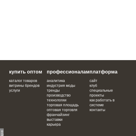
купить оптом
профессионалам
платформа
каталог товаров
аналитика
сайт
витрины брендов
индустрия моды
клуб
услуги
тренды
специальные
производство
проекты
технологии
как работать в
торговая площадь
системе
оптовая торговля
контакты
франчайзинг
выставки
карьера