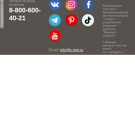
Звоните по всем
вопросам
Копирование
8-800-600-
текстов и
воспроизведение
фотоматериалов
40-21
- только с
разрешения
редакции
журнала
"Модный
magazin".
* Мнение
авторов текстов
может
Email:
info@e-mm.ru
не совпадать с
точкой зрения
Адреса:
редакции.
Россия, г. Москва, 105066,
Токмаков переулок, дом №
16, строение 2, телефон:
+7-903-140-03-57
Россия, г. Санкт-Петербург,
191186, Офисный центр
"Казанский", Казанская ул,
7, телефон: 8-800-600-40-
21
Россия, г. Краснодар,
105066, Офисный центр
"Кутузовский", Северная
ул., 490, телефон: 8-800-