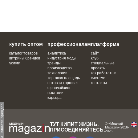
купить оптом
профессионалам
платформа
каталог товаров
аналитика
сайт
витрины брендов
индустрия моды
клуб
услуги
тренды
специальные
производство
проекты
технологии
как работать в
торговая площадь
системе
оптовая торговля
контакты
франчайзинг
выставки
карьера
одпишитесь на новости брендов
ТУТ КИПИТ ЖИЗНЬ,
© «Модный
Magazin» 2016-
ПРИСОЕДИНЯЙТЕСЬ:
2026.