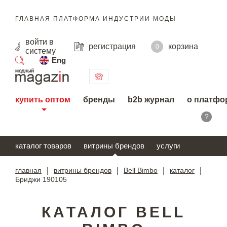
ГЛАВНАЯ ПЛАТФОРМА ИНДУСТРИИ МОДЫ
войти
в
регистрация
корзина
0
систему
Eng
поиск
купить оптом
бренды
b2b журнал
о платфо
?
каталог товаров
витрины брендов
услуги
главная
|
витрины брендов
|
Bell Bimbo
|
каталог
|
Бриджи 190105
КАТАЛОГ BELL