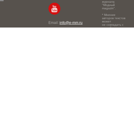
журнала
"Модный
magazin".
* Мнение
авторов текстов
может
Email:
info@e-mm.ru
не совпадать с
точкой зрения
Адреса:
редакции.
Россия, г. Москва, 105066,
Токмаков переулок, дом №
16, строение 2, телефон:
+7-903-140-03-57
Россия, г. Санкт-Петербург,
191186, Офисный центр
"Казанский", Казанская ул,
7, телефон: 8-800-600-40-
21
Россия, г. Краснодар,
105066, Офисный центр
"Кутузовский", Северная
ул., 490, телефон: 8-800-
600-40-21
Россия, г. Нижний
Новгород, 603105,
Офисный центр "London",
Ошарская, 77А, телефон: