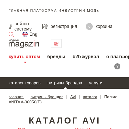
ГЛАВНАЯ ПЛАТФОРМА ИНДУСТРИИ МОДЫ
войти
в
регистрация
корзина
0
систему
Eng
поиск
купить оптом
бренды
b2b журнал
о платфо
?
каталог товаров
витрины брендов
услуги
главная
|
витрины брендов
|
AVI
|
каталог
|
Пальто
ANITA A-90056(F)
КАТАЛОГ AVI