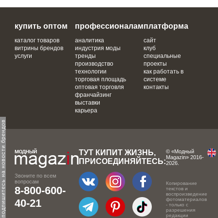
купить оптом
профессионалам
платформа
каталог товаров
аналитика
сайт
витрины брендов
индустрия моды
клуб
услуги
тренды
специальные
производство
проекты
технологии
как работать в
торговая площадь
системе
оптовая торговля
контакты
франчайзинг
выставки
карьера
одпишитесь на новости брендов
ТУТ КИПИТ ЖИЗНЬ,
© «Модный
Magazin» 2016-
ПРИСОЕДИНЯЙТЕСЬ:
2026.
Звоните по всем
вопросам
Копирование
8-800-600-
текстов и
воспроизведение
фотоматериалов
40-21
- только с
разрешения
редакции