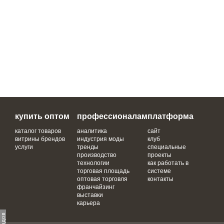
купить оптом
профессионалам
платформа
каталог товаров
аналитика
сайт
витрины брендов
индустрия моды
клуб
услуги
тренды
специальные
производство
проекты
технологии
как работать в
торговая площадь
системе
оптовая торговля
контакты
франчайзинг
выставки
карьера