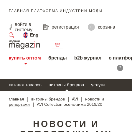
ГЛАВНАЯ ПЛАТФОРМА ИНДУСТРИИ МОДЫ
войти
в
регистрация
корзина
0
систему
Eng
поиск
купить оптом
бренды
b2b журнал
о платфо
?
каталог товаров
витрины брендов
услуги
главная
|
витрины брендов
|
AVI
|
новости и
репортажи
|
AVI Collection осень-зима 2019/20
НОВОСТИ И