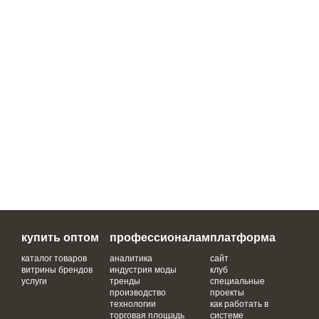
купить оптом
профессионалам
платформа
каталог товаров
аналитика
сайт
витрины брендов
индустрия моды
клуб
услуги
тренды
специальные
производство
проекты
технологии
как работать в
торговая площадь
системе