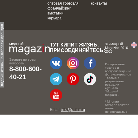
оптовая торговля
контакты
франчайзинг
выставки
карьера
одпишитесь на новости брендов
ТУТ КИПИТ ЖИЗНЬ,
© «Модный
Magazin» 2016-
ПРИСОЕДИНЯЙТЕСЬ:
2026.
Звоните по всем
вопросам
Копирование
8-800-600-
текстов и
воспроизведение
фотоматериалов
40-21
- только с
разрешения
редакции
журнала
"Модный
magazin".
* Мнение
авторов текстов
может
Email:
info@e-mm.ru
не совпадать с
точкой зрения
Адреса:
редакции.
Россия, г. Москва, 105066,
Токмаков переулок, дом №
16, строение 2, телефон: