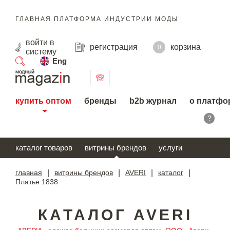
ГЛАВНАЯ ПЛАТФОРМА ИНДУСТРИИ МОДЫ
войти
в
регистрация
корзина
0
систему
Eng
поиск
купить оптом
бренды
b2b журнал
о платфо
?
каталог товаров
витрины брендов
услуги
главная
|
витрины брендов
|
AVERI
|
каталог
|
Платье 1838
КАТАЛОГ AVERI