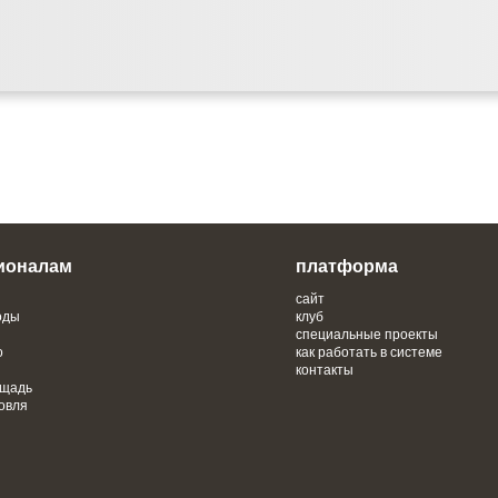
ионалам
платформа
сайт
оды
клуб
специальные проекты
о
как работать в системе
контакты
ощадь
овля