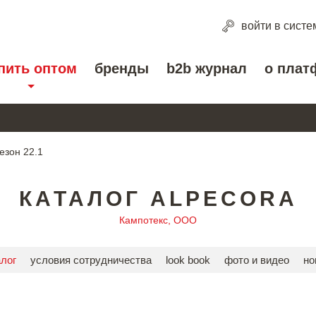
войти
в систе
пить оптом
бренды
b2b журнал
о плат
езон 22.1
КАТАЛОГ ALPECORA
Кампотекс, ООО
алог
условия сотрудничества
look book
фото и видео
но