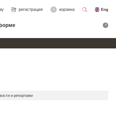
му
регистрация
корзина
Eng
0
поиск
форме
?
вости и репортажи