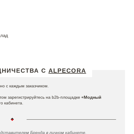
клад
ДНИЧЕСТВА С
ALPECORA
но с каждым заказчиком.
том зарегистрируйтесь на b2b-площадке
«Модный
го кабинета.
едставителем Бренда в личном кабинете,