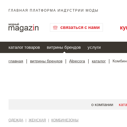
ГЛАВНАЯ ПЛАТФОРМА ИНДУСТРИИ МОДЫ
ку
связаться с нами
каталог товаров
витрины брендов
услуги
главная
|
витрины брендов
|
Alpecora
|
каталог
|
Комбин
о компании
кат
ОДЕЖДА
|
ЖЕНСКАЯ
|
КОМБИНЕЗОНЫ