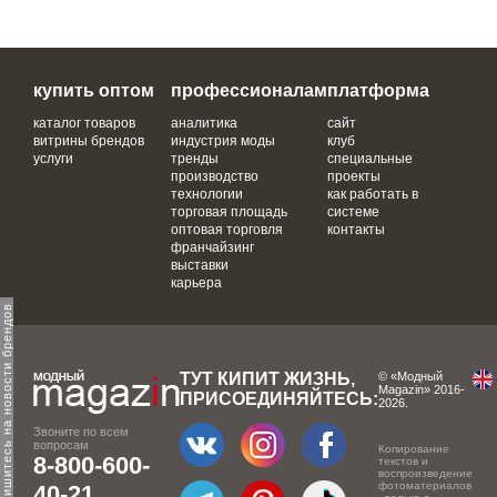
купить оптом
профессионалам
платформа
каталог товаров
аналитика
сайт
витрины брендов
индустрия моды
клуб
услуги
тренды
специальные
производство
проекты
технологии
как работать в
торговая площадь
системе
оптовая торговля
контакты
франчайзинг
выставки
карьера
одпишитесь на новости брендов
ТУТ КИПИТ ЖИЗНЬ,
© «Модный
Magazin» 2016-
ПРИСОЕДИНЯЙТЕСЬ:
2026.
Звоните по всем
вопросам
Копирование
8-800-600-
текстов и
воспроизведение
фотоматериалов
40-21