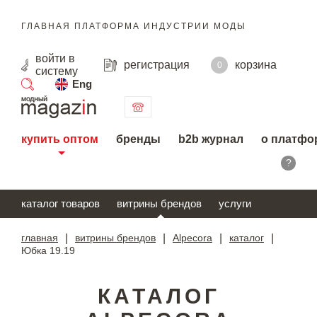
ГЛАВНАЯ ПЛАТФОРМА ИНДУСТРИИ МОДЫ
войти
в
регистрация
корзина
0
систему
Eng
поиск
купить оптом
бренды
b2b журнал
о платфо
?
каталог товаров
витрины брендов
услуги
главная
|
витрины брендов
|
Alpecora
|
каталог
|
Юбка 19.19
КАТАЛОГ