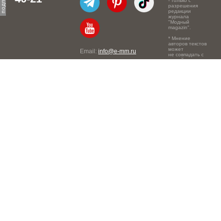
- только с
разрешения
редакции
журнала
"Модный
magazin".
* Мнение
авторов текстов
может
Email:
info@e-mm.ru
не совпадать с
точкой зрения
Адреса:
редакции.
Россия, г. Москва, 105066,
Токмаков переулок, дом №
16, строение 2, телефон:
+7-903-140-03-57
Россия, г. Санкт-Петербург,
191186, Офисный центр
"Казанский", Казанская ул,
7, телефон: 8-800-600-40-
21
Россия, г. Краснодар,
105066, Офисный центр
"Кутузовский", Северная
ул., 490, телефон: 8-800-
600-40-21
Россия, г. Нижний
Новгород, 603105,