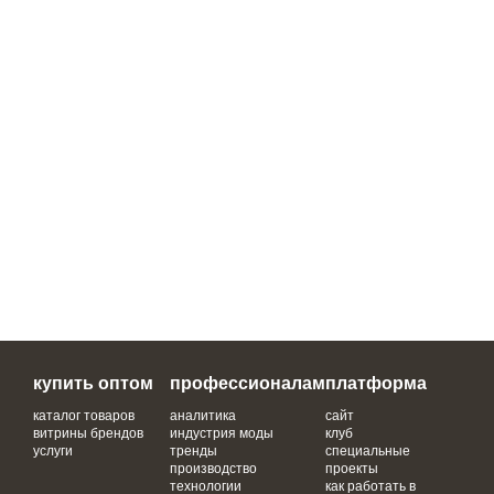
купить оптом
профессионалам
платформа
каталог товаров
аналитика
сайт
витрины брендов
индустрия моды
клуб
услуги
тренды
специальные
производство
проекты
технологии
как работать в