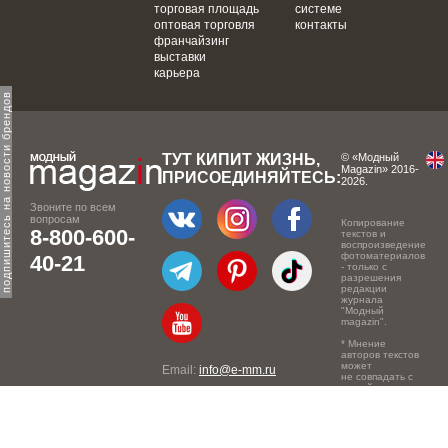
торговая площадь
системе
оптовая торговля
контакты
франчайзинг
выставки
карьера
одпишитесь на новости брендов
ТУТ КИПИТ ЖИЗНЬ,
© «Модный
Magazin» 2016-
ПРИСОЕДИНЯЙТЕСЬ:
2026.
Звоните по всем
вопросам
Копирование
8-800-600-
текстов и
воспроизведение
фотоматериалов
40-21
- только с
разрешения
редакции
журнала
"Модный
magazin".
* Мнение
авторов текстов
может
Email:
info@e-mm.ru
не совпадать с
точкой зрения
Адреса:
редакции.
Россия, г. Москва, 105066,
Токмаков переулок, дом №