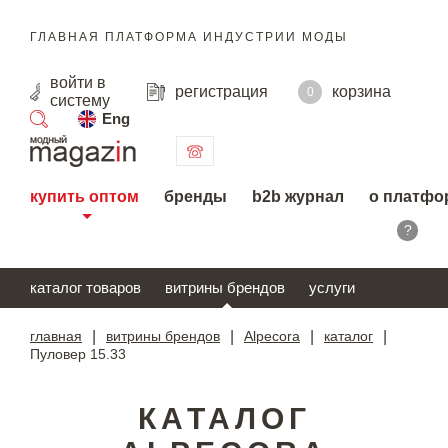
ГЛАВНАЯ ПЛАТФОРМА ИНДУСТРИИ МОДЫ
войти
в
регистрация
корзина
0
систему
Eng
поиск
купить оптом
бренды
b2b журнал
о платфо
?
каталог товаров
витрины брендов
услуги
главная
|
витрины брендов
|
Alpecora
|
каталог
|
Пуловер 15.33
КАТАЛОГ