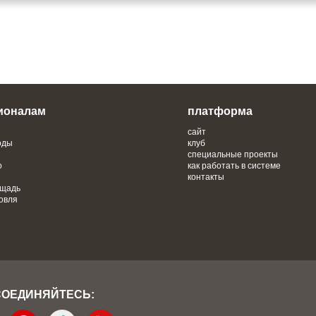
ионалам
платформа
сайт
оды
клуб
специальные проекты
о
как работать в системе
контакты
ощадь
овля
СОЕДИНЯЙТЕСЬ: