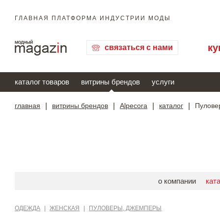
ГЛАВНАЯ ПЛАТФОРМА ИНДУСТРИИ МОДЫ
ку
связаться с нами
каталог товаров
витрины брендов
услуги
главная
|
витрины брендов
|
Alpecora
|
каталог
|
Пуловер
о компании
кат
ОДЕЖДА
|
ЖЕНСКАЯ
|
ПУЛОВЕРЫ, ДЖЕМПЕРЫ