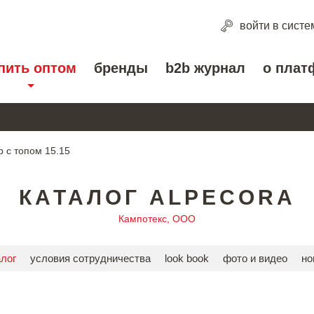
войти
в систе
пить оптом
бренды
b2b журнал
о плат
 с топом 15.15
КАТАЛОГ ALPECORA
Кампотекс, ООО
алог
условия сотрудничества
look book
фото и видео
но