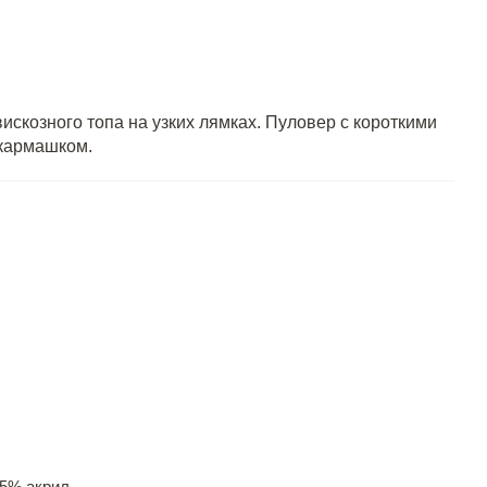
вискозного топа на узких лямках. Пуловер с короткими
 кармашком.
5% акрил.