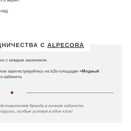
клад
ДНИЧЕСТВА С
ALPECORA
но с каждым заказчиком.
том зарегистрируйтесь на b2b-площадке
«Модный
го кабинета.
едставителем Бренда в личном кабинете,
грузки, особые условия в один клик!