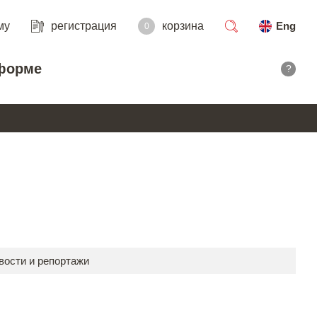
му
регистрация
корзина
Eng
0
поиск
форме
?
вости и репортажи