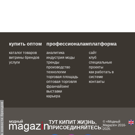
купить оптом
профессионалам
платформа
каталог товаров
аналитика
сайт
витрины брендов
индустрия моды
клуб
услуги
тренды
специальные
производство
проекты
технологии
как работать в
торговая площадь
системе
оптовая торговля
контакты
франчайзинг
выставки
карьера
одпишитесь на новости брендов
ТУТ КИПИТ ЖИЗНЬ,
© «Модный
Magazin» 2016-
ПРИСОЕДИНЯЙТЕСЬ:
2026.