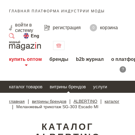
ГЛАВНАЯ ПЛАТФОРМА ИНДУСТРИИ МОДЫ
войти
в
регистрация
корзина
0
систему
Eng
поиск
купить оптом
бренды
b2b журнал
о платфо
?
каталог товаров
витрины брендов
услуги
главная
|
витрины брендов
|
ALBERTINO
|
каталог
|
Меланжевый трикотаж SG-303 Escado Ml
КАТАЛОГ