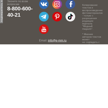
Звоните по всем
вопросам
Копирование
8-800-600-
текстов и
воспроизведение
фотоматериалов
40-21
- только с
разрешения
редакции
журнала
"Модный
magazin".
* Мнение
авторов текстов
может
Email:
info@e-mm.ru
не совпадать с
точкой зрения
Адреса:
редакции.
Россия, г. Москва, 105066,
Токмаков переулок, дом №
16, строение 2, телефон:
+7-903-140-03-57
Россия, г. Санкт-Петербург,
191186, Офисный центр
"Казанский", Казанская ул,
7, телефон: 8-800-600-40-
21
Россия, г. Краснодар,
105066, Офисный центр
"Кутузовский", Северная
ул., 490, телефон: 8-800-