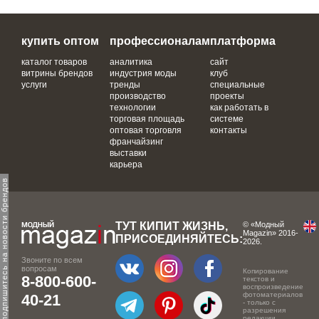
купить оптом
профессионалам
платформа
каталог товаров
аналитика
сайт
витрины брендов
индустрия моды
клуб
услуги
тренды
специальные
производство
проекты
технологии
как работать в
торговая площадь
системе
оптовая торговля
контакты
франчайзинг
выставки
карьера
одпишитесь на новости брендов
ТУТ КИПИТ ЖИЗНЬ,
© «Модный
Magazin» 2016-
ПРИСОЕДИНЯЙТЕСЬ:
2026.
Звоните по всем
вопросам
Копирование
8-800-600-
текстов и
воспроизведение
фотоматериалов
40-21
- только с
разрешения
редакции