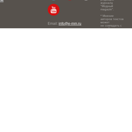
журнала
"Модный
magazin".
* Мнение
авторов текстов
может
Email:
info@e-mm.ru
не совпадать с
точкой зрения
Адреса:
редакции.
Россия, г. Москва, 105066,
Токмаков переулок, дом №
16, строение 2, телефон:
+7-903-140-03-57
Россия, г. Санкт-Петербург,
191186, Офисный центр
"Казанский", Казанская ул,
7, телефон: 8-800-600-40-
21
Россия, г. Краснодар,
105066, Офисный центр
"Кутузовский", Северная
ул., 490, телефон: 8-800-
600-40-21
Россия, г. Нижний
Новгород, 603105,
Офисный центр "London",