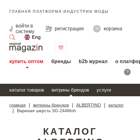
ГЛАВНАЯ ПЛАТФОРМА ИНДУСТРИИ МОДЫ
войти
в
регистрация
корзина
0
систему
Eng
поиск
купить оптом
бренды
b2b журнал
о платфо
?
каталог товаров
витрины брендов
услуги
главная
|
витрины брендов
|
ALBERTINO
|
каталог
|
Вареная шерсть SG-244Moh
КАТАЛОГ