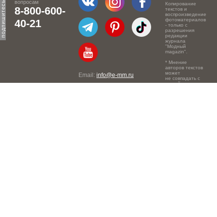
вопросам
Копирование
8-800-600-
текстов и
воспроизведение
фотоматериалов
40-21
- только с
разрешения
редакции
журнала
"Модный
magazin".
* Мнение
авторов текстов
может
Email:
info@e-mm.ru
не совпадать с
точкой зрения
Адреса:
редакции.
Россия, г. Москва, 105066,
Токмаков переулок, дом №
16, строение 2, телефон:
+7-903-140-03-57
Россия, г. Санкт-Петербург,
191186, Офисный центр
"Казанский", Казанская ул,
7, телефон: 8-800-600-40-
21
Россия, г. Краснодар,
105066, Офисный центр
"Кутузовский", Северная
ул., 490, телефон: 8-800-
600-40-21