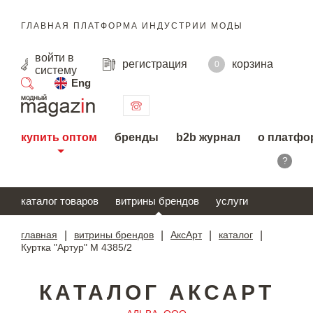
ГЛАВНАЯ ПЛАТФОРМА ИНДУСТРИИ МОДЫ
войти
в
регистрация
корзина
0
систему
Eng
поиск
купить оптом
бренды
b2b журнал
о платфо
?
каталог товаров
витрины брендов
услуги
главная
|
витрины брендов
|
АксАрт
|
каталог
|
Куртка "Артур" М 4385/2
КАТАЛОГ АКСАРТ