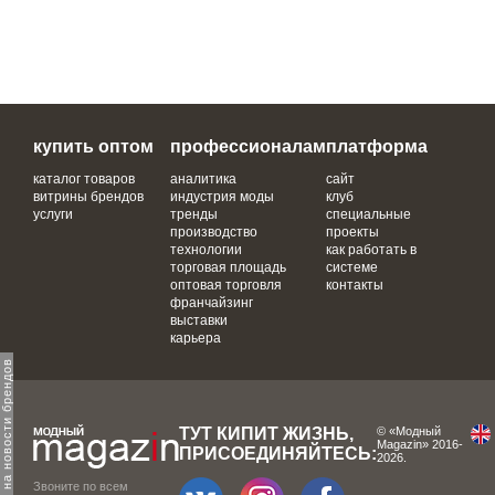
купить оптом
профессионалам
платформа
каталог товаров
аналитика
сайт
витрины брендов
индустрия моды
клуб
услуги
тренды
специальные
производство
проекты
технологии
как работать в
торговая площадь
системе
оптовая торговля
контакты
франчайзинг
выставки
карьера
одпишитесь на новости брендов
ТУТ КИПИТ ЖИЗНЬ,
© «Модный
Magazin» 2016-
ПРИСОЕДИНЯЙТЕСЬ:
2026.
Звоните по всем