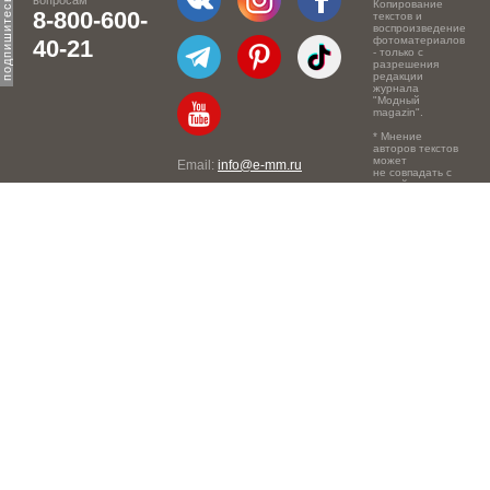
вопросам
Копирование
8-800-600-
текстов и
воспроизведение
фотоматериалов
40-21
- только с
разрешения
редакции
журнала
"Модный
magazin".
* Мнение
авторов текстов
может
Email:
info@e-mm.ru
не совпадать с
точкой зрения
Адреса:
редакции.
Россия, г. Москва, 105066,
Токмаков переулок, дом №
16, строение 2, телефон:
+7-903-140-03-57
Россия, г. Санкт-Петербург,
191186, Офисный центр
"Казанский", Казанская ул,
7, телефон: 8-800-600-40-
21
Россия, г. Краснодар,
105066, Офисный центр
"Кутузовский", Северная
ул., 490, телефон: 8-800-
600-40-21