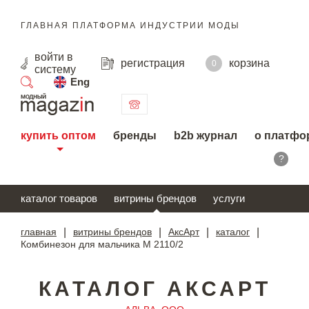
ГЛАВНАЯ ПЛАТФОРМА ИНДУСТРИИ МОДЫ
войти
в
регистрация
корзина
0
систему
Eng
поиск
купить оптом
бренды
b2b журнал
о платфо
?
каталог товаров
витрины брендов
услуги
главная
|
витрины брендов
|
АксАрт
|
каталог
|
Комбинезон для мальчика М 2110/2
КАТАЛОГ АКСАРТ