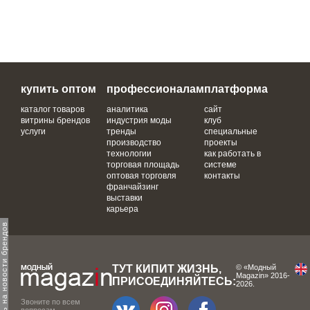
купить оптом
профессионалам
платформа
каталог товаров
аналитика
сайт
витрины брендов
индустрия моды
клуб
услуги
тренды
специальные
производство
проекты
технологии
как работать в
торговая площадь
системе
оптовая торговля
контакты
франчайзинг
выставки
карьера
одпишитесь на новости брендов
ТУТ КИПИТ ЖИЗНЬ,
© «Модный
Magazin» 2016-
ПРИСОЕДИНЯЙТЕСЬ:
2026.
Звоните по всем