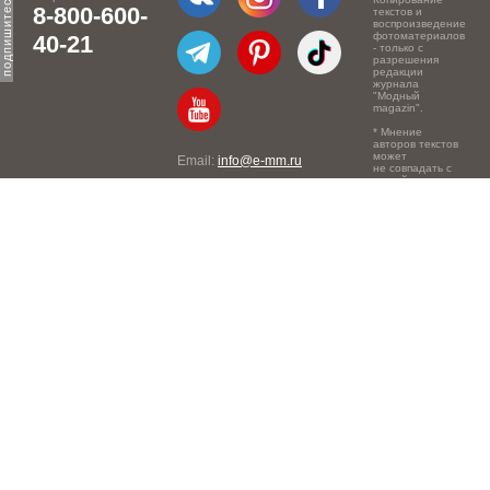
8-800-600-
текстов и
воспроизведение
фотоматериалов
40-21
- только с
разрешения
редакции
журнала
"Модный
magazin".
* Мнение
авторов текстов
может
Email:
info@e-mm.ru
не совпадать с
точкой зрения
Адреса:
редакции.
Россия, г. Москва, 105066,
Токмаков переулок, дом №
16, строение 2, телефон:
+7-903-140-03-57
Россия, г. Санкт-Петербург,
191186, Офисный центр
"Казанский", Казанская ул,
7, телефон: 8-800-600-40-
21
Россия, г. Краснодар,
105066, Офисный центр
"Кутузовский", Северная
ул., 490, телефон: 8-800-
600-40-21