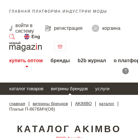
ГЛАВНАЯ ПЛАТФОРМА ИНДУСТРИИ МОДЫ
войти
в
регистрация
корзина
0
систему
Eng
поиск
купить оптом
бренды
b2b журнал
о платфо
?
каталог товаров
витрины брендов
услуги
главная
|
витрины брендов
|
AKIMBO
|
каталог
|
Платье П-867БМЧ(О8)
КАТАЛОГ AKIMBO