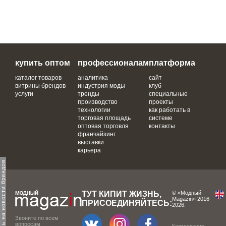
купить оптом
профессионалам
платформа
каталог товаров
аналитика
сайт
витрины брендов
индустрия моды
клуб
услуги
тренды
специальные
производство
проекты
технологии
как работать в
торговая площадь
системе
оптовая торговля
контакты
франчайзинг
выставки
карьера
одпишитесь на новости брендов
ТУТ КИПИТ ЖИЗНЬ,
© «Модный
Magazin» 2016-
ПРИСОЕДИНЯЙТЕСЬ:
2026.
Звоните по всем
вопросам
Копирование