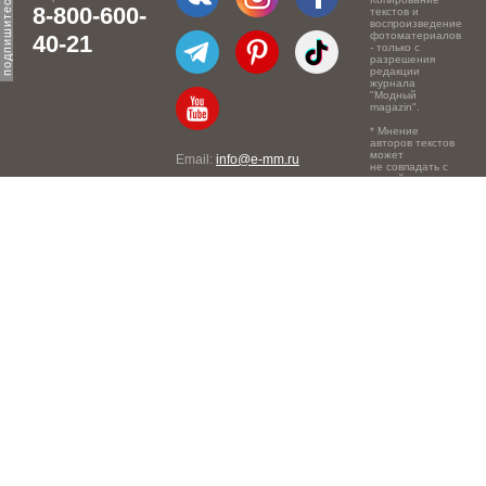
8-800-600-
текстов и
воспроизведение
фотоматериалов
40-21
- только с
разрешения
редакции
журнала
"Модный
magazin".
* Мнение
авторов текстов
может
Email:
info@e-mm.ru
не совпадать с
точкой зрения
Адреса:
редакции.
Россия, г. Москва, 105066,
Токмаков переулок, дом №
16, строение 2, телефон:
+7-903-140-03-57
Россия, г. Санкт-Петербург,
191186, Офисный центр
"Казанский", Казанская ул,
7, телефон: 8-800-600-40-
21
Россия, г. Краснодар,
105066, Офисный центр
"Кутузовский", Северная
ул., 490, телефон: 8-800-
600-40-21