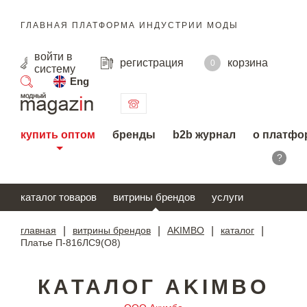
ГЛАВНАЯ ПЛАТФОРМА ИНДУСТРИИ МОДЫ
войти
в
регистрация
корзина
0
систему
Eng
поиск
купить оптом
бренды
b2b журнал
о платфо
?
каталог товаров
витрины брендов
услуги
главная
|
витрины брендов
|
AKIMBO
|
каталог
|
Платье П-816ЛС9(О8)
КАТАЛОГ AKIMBO