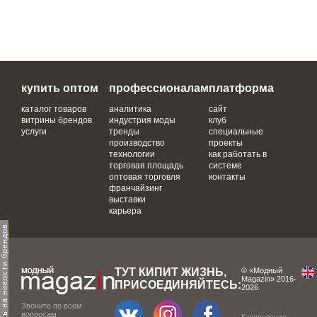
купить оптом
профессионалам
платформа
каталог товаров
аналитика
сайт
витрины брендов
индустрия моды
клуб
услуги
тренды
специальные
производство
проекты
технологии
как работать в
торговая площадь
системе
оптовая торговля
контакты
франчайзинг
выставки
карьера
одпишитесь на новости брендов
ТУТ КИПИТ ЖИЗНЬ,
© «Модный
Magazin» 2016-
ПРИСОЕДИНЯЙТЕСЬ:
2026.
Звоните по всем
вопросам
Копирование