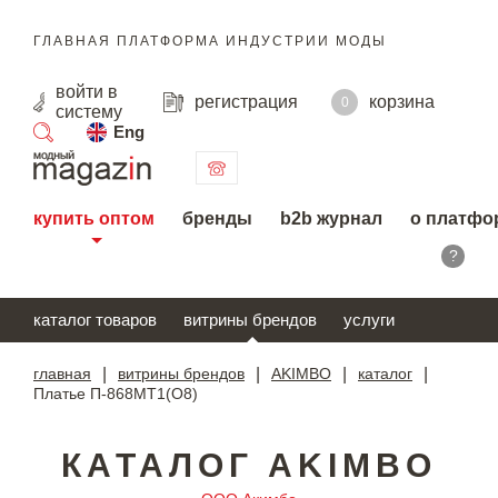
ГЛАВНАЯ ПЛАТФОРМА ИНДУСТРИИ МОДЫ
войти
в
регистрация
корзина
0
систему
Eng
поиск
купить оптом
бренды
b2b журнал
о платфо
?
каталог товаров
витрины брендов
услуги
главная
|
витрины брендов
|
AKIMBO
|
каталог
|
Платье П-868МТ1(О8)
КАТАЛОГ AKIMBO