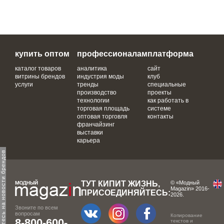
купить оптом
профессионалам
платформа
каталог товаров
аналитика
сайт
витрины брендов
индустрия моды
клуб
услуги
тренды
специальные
производство
проекты
технологии
как работать в
торговая площадь
системе
оптовая торговля
контакты
франчайзинг
выставки
карьера
одпишитесь на новости брендов
ТУТ КИПИТ ЖИЗНЬ,
© «Модный
Magazin» 2016-
ПРИСОЕДИНЯЙТЕСЬ:
2026.
Звоните по всем
вопросам
Копирование
8-800-600-
текстов и