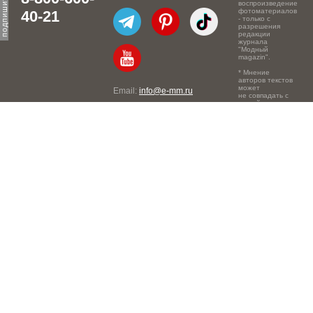
воспроизведение
фотоматериалов
40-21
- только с
разрешения
редакции
журнала
"Модный
magazin".
* Мнение
авторов текстов
может
Email:
info@e-mm.ru
не совпадать с
точкой зрения
Адреса:
редакции.
Россия, г. Москва, 105066,
Токмаков переулок, дом №
16, строение 2, телефон:
+7-903-140-03-57
Россия, г. Санкт-Петербург,
191186, Офисный центр
"Казанский", Казанская ул,
7, телефон: 8-800-600-40-
21
Россия, г. Краснодар,
105066, Офисный центр
"Кутузовский", Северная
ул., 490, телефон: 8-800-
600-40-21