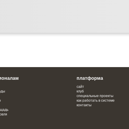
ионалам
платформа
сайт
оды
клуб
специальные проекты
о
как работать в системе
контакты
ощадь
овля