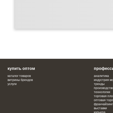
купить оптом
професс
каталог товаров
аналитика
витрины брендов
индустрия м
услуги
тренды
производств
технологии
торговая пл
оптовая торг
франчайзинг
выставки
карьера