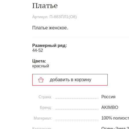
Платье
Артикул: П-883ПЛ1(О8)
Платье женское.
Размерный ряд:
44-52
Цвета:
красный
добавить в корзину
Россия
Страна:
AKIMBO
Бренд:
100% полиэст
Материал:
Осень-Зима 2
Коллекция: