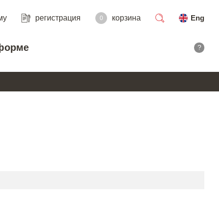
му
регистрация
корзина
Eng
0
поиск
форме
?