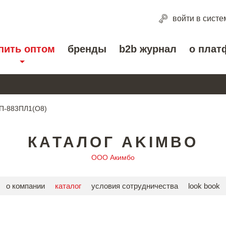
войти
в систе
пить оптом
бренды
b2b журнал
о плат
 П-883ПЛ1(О8)
КАТАЛОГ AKIMBO
ООО Акимбо
о компании
каталог
условия сотрудничества
look book