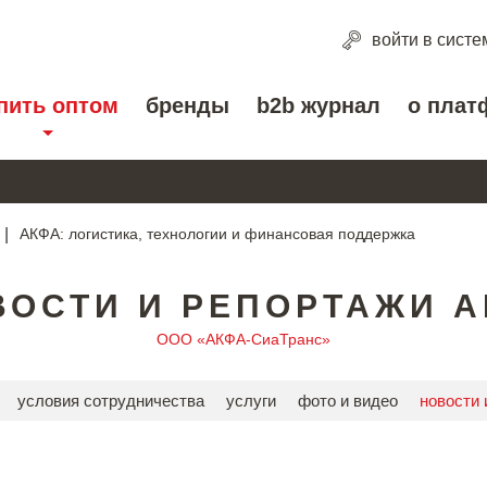
войти
в систе
пить оптом
бренды
b2b журнал
о плат
|
АКФА: логистика, технологии и финансовая поддержка
ВОСТИ И РЕПОРТАЖИ A
ООО «АКФА-СиаТранс»
условия сотрудничества
услуги
фото и видео
новости 