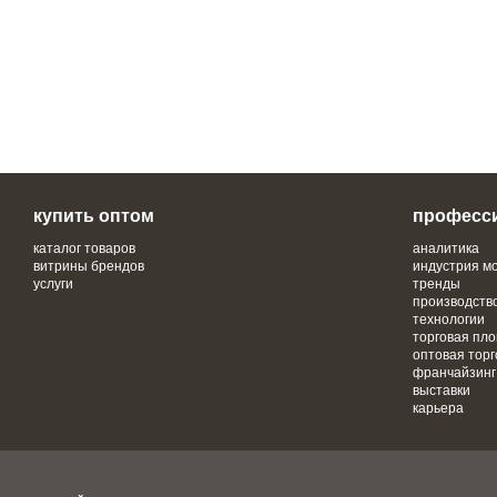
купить оптом
професс
каталог товаров
аналитика
витрины брендов
индустрия м
услуги
тренды
производств
технологии
торговая пл
оптовая торг
франчайзинг
выставки
карьера