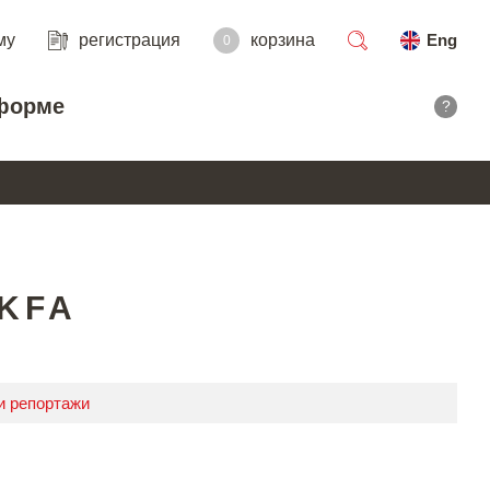
му
регистрация
корзина
Eng
0
поиск
форме
?
KFA
и репортажи