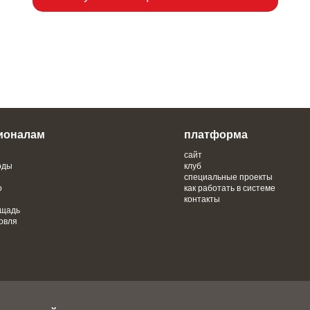
ионалам
платформа
сайт
оды
клуб
специальные проекты
о
как работать в системе
контакты
ощадь
овля