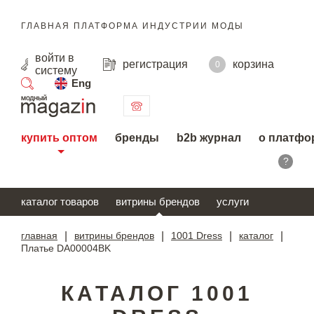
ГЛАВНАЯ ПЛАТФОРМА ИНДУСТРИИ МОДЫ
войти
в
регистрация
корзина
0
систему
Eng
поиск
купить оптом
бренды
b2b журнал
о платфо
?
каталог товаров
витрины брендов
услуги
главная
|
витрины брендов
|
1001 Dress
|
каталог
|
Платье DA00004BK
КАТАЛОГ 1001