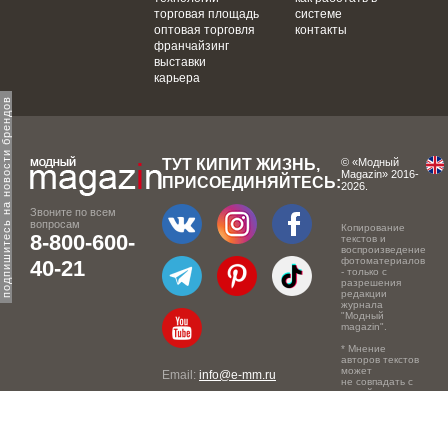
торговая площадь
системе
оптовая торговля
контакты
франчайзинг
выставки
карьера
одпишитесь на новости брендов
ТУТ КИПИТ ЖИЗНЬ,
© «Модный
Magazin» 2016-
ПРИСОЕДИНЯЙТЕСЬ:
2026.
Звоните по всем
вопросам
Копирование
8-800-600-
текстов и
воспроизведение
фотоматериалов
40-21
- только с
разрешения
редакции
журнала
"Модный
magazin".
* Мнение
авторов текстов
может
Email:
info@e-mm.ru
не совпадать с
точкой зрения
Адреса:
редакции.
Россия, г. Москва, 105066,
Токмаков переулок, дом №