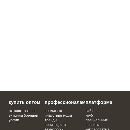
купить оптом
профессионалам
платформа
каталог товаров
аналитика
сайт
витрины брендов
индустрия моды
клуб
услуги
тренды
специальные
производство
проекты
технологии
как работать в